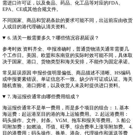
需进口许可证，以及食品、药品、化工品等对应的FDA、
EPA、CE或其他合规文件。
不同国家、商品和贸易条款的要求可能不同，出运前应由收货
人或目的港代理确认清关资料。
6.
清关一般需要多久？哪些情况容易延误？
参考时效 资料齐全、申报准确时，普通货物清关通常需要几
个工作日。美国、欧盟和东南亚的实际时效可能不同，具体取
决于国家、港口、货物类型和海关安排，不能作为固定承诺。
常见延误原因 申报价值明显偏低、商品描述不清晰、HS编码
或申报要素错误、单证信息不一致、缺少许可证或认证、海关
随机查验、港口拥堵，以及收货人未及时提供进口资料。
7.
海运报价通常由哪些费用组成？
海运报价通常不是单一费用，而是多个项目的组合： 1. 基本
海运费：起运港至目的港的海上运输费用。 2. 起运港费用：
码头操作、文件、封条、VGM、拖车和报关等费用。 3. 船公
司附加费：如燃油、币值、旺季、综合费率上涨等附加费。 4.
目的港费用：码头操作、换单、港杂、代理操作和派送等费