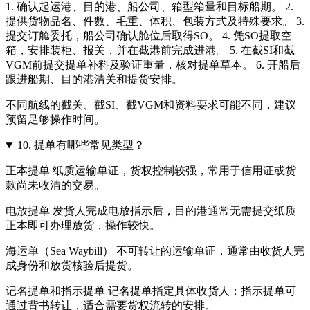
1. 确认起运港、目的港、船公司、箱型箱量和目标船期。 2.
提供货物品名、件数、毛重、体积、包装方式及特殊要求。 3.
提交订舱委托，船公司确认舱位后取得SO。 4. 凭SO提取空
箱，安排装柜、报关，并在截港前完成进港。 5. 在截SI和截
VGM前提交提单补料及验证重量，核对提单草本。 6. 开船后
跟进船期、目的港清关和提货安排。
不同航线的截关、截SI、截VGM和资料要求可能不同，建议
预留足够操作时间。
10.
提单有哪些常见类型？
正本提单 纸质运输单证，货权控制较强，常用于信用证或货
款尚未收清的交易。
电放提单 发货人完成电放指示后，目的港通常无需提交纸质
正本即可办理放货，操作较快。
海运单（Sea Waybill） 不可转让的运输单证，通常由收货人完
成身份和放货核验后提货。
记名提单和指示提单 记名提单指定具体收货人；指示提单可
通过背书转让，适合需要货权流转的安排。