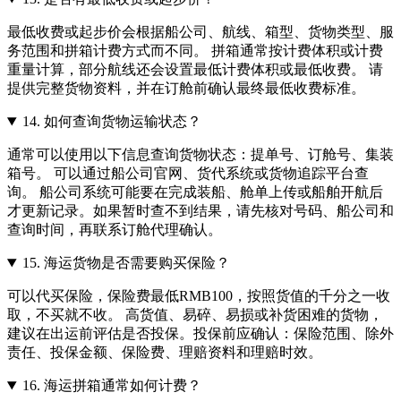
最低收费或起步价会根据船公司、航线、箱型、货物类型、服
务范围和拼箱计费方式而不同。 拼箱通常按计费体积或计费
重量计算，部分航线还会设置最低计费体积或最低收费。 请
提供完整货物资料，并在订舱前确认最终最低收费标准。
14.
如何查询货物运输状态？
通常可以使用以下信息查询货物状态：提单号、订舱号、集装
箱号。 可以通过船公司官网、货代系统或货物追踪平台查
询。 船公司系统可能要在完成装船、舱单上传或船舶开航后
才更新记录。如果暂时查不到结果，请先核对号码、船公司和
查询时间，再联系订舱代理确认。
15.
海运货物是否需要购买保险？
可以代买保险，保险费最低RMB100，按照货值的千分之一收
取，不买就不收。 高货值、易碎、易损或补货困难的货物，
建议在出运前评估是否投保。投保前应确认：保险范围、除外
责任、投保金额、保险费、理赔资料和理赔时效。
16.
海运拼箱通常如何计费？