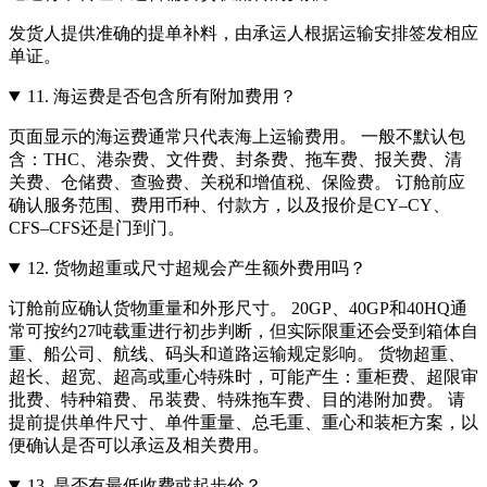
发货人提供准确的提单补料，由承运人根据运输安排签发相应
单证。
11.
海运费是否包含所有附加费用？
页面显示的海运费通常只代表海上运输费用。 一般不默认包
含：THC、港杂费、文件费、封条费、拖车费、报关费、清
关费、仓储费、查验费、关税和增值税、保险费。 订舱前应
确认服务范围、费用币种、付款方，以及报价是CY–CY、
CFS–CFS还是门到门。
12.
货物超重或尺寸超规会产生额外费用吗？
订舱前应确认货物重量和外形尺寸。 20GP、40GP和40HQ通
常可按约27吨载重进行初步判断，但实际限重还会受到箱体自
重、船公司、航线、码头和道路运输规定影响。 货物超重、
超长、超宽、超高或重心特殊时，可能产生：重柜费、超限审
批费、特种箱费、吊装费、特殊拖车费、目的港附加费。 请
提前提供单件尺寸、单件重量、总毛重、重心和装柜方案，以
便确认是否可以承运及相关费用。
13.
是否有最低收费或起步价？