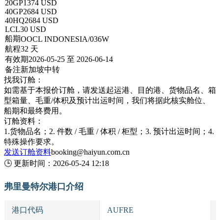
20GP
1374 USD
40GP
2684 USD
40HQ
2684 USD
LCL
30 USD
船期
OOCL INDONESIA/036W
航程
32 天
有效期
2026-05-25 至 2026-06-14
备注
新加坡中转
找我订舱：
如需基于本报价订舱，请发送起运港、目的港、货物品名、箱
型箱量、毛重/体积及预计出运时间，我们将据此核实舱位、
船期和最终费用。
订舱资料：
1.货物品名；2. 件数 / 毛重 / 体积 / 柜型；3. 预计出运时间；4.
特殊操作要求。
发送订舱资料
booking@haiyun.com.cn
🕒
更新时间：
2026-05-24 12:18
弗里曼特尔港口介绍
港口代码
AUFRE