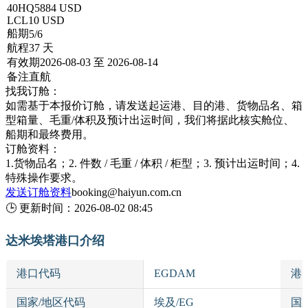
40HQ
5884 USD
LCL
10 USD
船期
5/6
航程
37 天
有效期
2026-08-03 至 2026-08-14
备注
直航
找我订舱：
如需基于本报价订舱，请发送起运港、目的港、货物品名、箱
型箱量、毛重/体积及预计出运时间，我们将据此核实舱位、
船期和最终费用。
订舱资料：
1.货物品名；2. 件数 / 毛重 / 体积 / 柜型；3. 预计出运时间；4.
特殊操作要求。
发送订舱资料
booking@haiyun.com.cn
🕒
更新时间：
2026-08-02 08:45
达米埃塔港口介绍
港口代码
EGDAM
港
国家/地区代码
埃及/EG
国