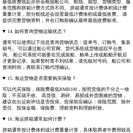
最低收费或起步价会根据船公司、航线、箱型、货物类型、服
务范围和拼箱计费方式而不同。 拼箱通常按计费体积或计费
重量计算，部分航线还会设置最低计费体积或最低收费。 请
提供完整货物资料，并在订舱前确认最终最低收费标准。
14.
如何查询货物运输状态？
通常可以使用以下信息查询货物状态：提单号、订舱号、集装
箱号。 可以通过船公司官网、货代系统或货物追踪平台查
询。 船公司系统可能要在完成装船、舱单上传或船舶开航后
才更新记录。如果暂时查不到结果，请先核对号码、船公司和
查询时间，再联系订舱代理确认。
15.
海运货物是否需要购买保险？
可以代买保险，保险费最低RMB100，按照货值的千分之一收
取，不买就不收。 高货值、易碎、易损或补货困难的货物，
建议在出运前评估是否投保。投保前应确认：保险范围、除外
责任、投保金额、保险费、理赔资料和理赔时效。
16.
海运拼箱通常如何计费？
拼箱通常按计费体积或计费重量计算，具体取两者中费用较高