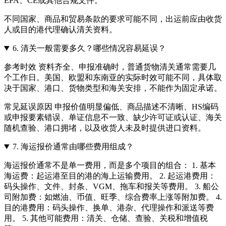
EPA、CE或其他合规文件。
不同国家、商品和贸易条款的要求可能不同，出运前应由收货
人或目的港代理确认清关资料。
6.
清关一般需要多久？哪些情况容易延误？
参考时效 资料齐全、申报准确时，普通货物清关通常需要几
个工作日。美国、欧盟和东南亚的实际时效可能不同，具体取
决于国家、港口、货物类型和海关安排，不能作为固定承诺。
常见延误原因 申报价值明显偏低、商品描述不清晰、HS编码
或申报要素错误、单证信息不一致、缺少许可证或认证、海关
随机查验、港口拥堵，以及收货人未及时提供进口资料。
7.
海运报价通常由哪些费用组成？
海运报价通常不是单一费用，而是多个项目的组合： 1. 基本
海运费：起运港至目的港的海上运输费用。 2. 起运港费用：
码头操作、文件、封条、VGM、拖车和报关等费用。 3. 船公
司附加费：如燃油、币值、旺季、综合费率上涨等附加费。 4.
目的港费用：码头操作、换单、港杂、代理操作和派送等费
用。 5. 其他可能费用：清关、仓储、查验、关税和增值税