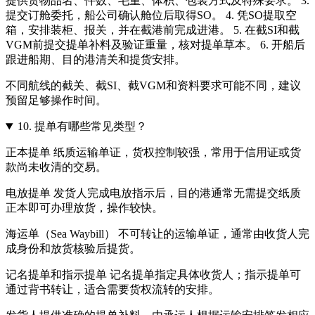
提供货物品名、件数、毛重、体积、包装方式及特殊要求。 3.
提交订舱委托，船公司确认舱位后取得SO。 4. 凭SO提取空
箱，安排装柜、报关，并在截港前完成进港。 5. 在截SI和截
VGM前提交提单补料及验证重量，核对提单草本。 6. 开船后
跟进船期、目的港清关和提货安排。
不同航线的截关、截SI、截VGM和资料要求可能不同，建议
预留足够操作时间。
10.
提单有哪些常见类型？
正本提单 纸质运输单证，货权控制较强，常用于信用证或货
款尚未收清的交易。
电放提单 发货人完成电放指示后，目的港通常无需提交纸质
正本即可办理放货，操作较快。
海运单（Sea Waybill） 不可转让的运输单证，通常由收货人完
成身份和放货核验后提货。
记名提单和指示提单 记名提单指定具体收货人；指示提单可
通过背书转让，适合需要货权流转的安排。