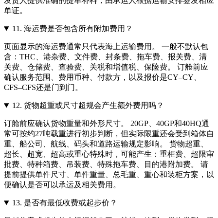
发货人提供准确的提单补料，由承运人根据运输安排签发相应
单证。
11.
海运费是否包含所有附加费用？
页面显示的海运费通常只代表海上运输费用。 一般不默认包
含：THC、港杂费、文件费、封条费、拖车费、报关费、清
关费、仓储费、查验费、关税和增值税、保险费。 订舱前应
确认服务范围、费用币种、付款方，以及报价是CY–CY、
CFS–CFS还是门到门。
12.
货物超重或尺寸超规会产生额外费用吗？
订舱前应确认货物重量和外形尺寸。 20GP、40GP和40HQ通
常可按约27吨载重进行初步判断，但实际限重还会受到箱体自
重、船公司、航线、码头和道路运输规定影响。 货物超重、
超长、超宽、超高或重心特殊时，可能产生：重柜费、超限审
批费、特种箱费、吊装费、特殊拖车费、目的港附加费。 请
提前提供单件尺寸、单件重量、总毛重、重心和装柜方案，以
便确认是否可以承运及相关费用。
13.
是否有最低收费或起步价？