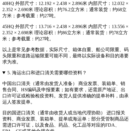
40HQ 外部尺寸：12.192 × 2.438 × 2.896米 内部尺寸：12.032 ×
2.352 × 2.690米 理论容积：约76.2立方米；通常装货：约68立
方米；参考载重：约27吨。
45HQ 外部尺寸：13.716 × 2.438 × 2.896米 内部尺寸：13.556 ×
2.352 × 2.698米 理论容积：约86立方米；通常装货：约78立方
米；参考载重：约27吨。
以上是常见参考数据，实际尺寸、箱体自重、船公司限重、码
头限重和道路运输限重可能不同，最终以实际设备和目的港要
求为准。
5.
海运出口和进口清关需要哪些资料？
中国出口清关（通常由发货人准备） 商业发票、装箱单、销
售合同、HS编码及申报要素；如有要求，还需原产地证、出
口许可证或检验检疫资料。发货人提供准确的提单补料，由承
运人签发提单。
目的国进口清关（通常由收货人或当地代理协助） 进口报关
资料、商业发票、装箱单、提单或海运单；部分受管制商品还
需进口许可证，以及食品、药品、化工品等对应的FDA、