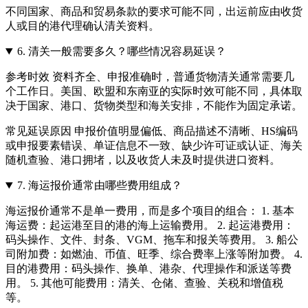
不同国家、商品和贸易条款的要求可能不同，出运前应由收货
人或目的港代理确认清关资料。
6.
清关一般需要多久？哪些情况容易延误？
参考时效 资料齐全、申报准确时，普通货物清关通常需要几
个工作日。美国、欧盟和东南亚的实际时效可能不同，具体取
决于国家、港口、货物类型和海关安排，不能作为固定承诺。
常见延误原因 申报价值明显偏低、商品描述不清晰、HS编码
或申报要素错误、单证信息不一致、缺少许可证或认证、海关
随机查验、港口拥堵，以及收货人未及时提供进口资料。
7.
海运报价通常由哪些费用组成？
海运报价通常不是单一费用，而是多个项目的组合： 1. 基本
海运费：起运港至目的港的海上运输费用。 2. 起运港费用：
码头操作、文件、封条、VGM、拖车和报关等费用。 3. 船公
司附加费：如燃油、币值、旺季、综合费率上涨等附加费。 4.
目的港费用：码头操作、换单、港杂、代理操作和派送等费
用。 5. 其他可能费用：清关、仓储、查验、关税和增值税
等。