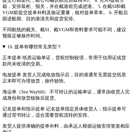
提交订舱委托，船公司确认舱位后取得SO。 4. 凭SO提取空
箱，安排装柜、报关，并在截港前完成进港。 5. 在截SI和截
VGM前提交提单补料及验证重量，核对提单草本。 6. 开船后
跟进船期、目的港清关和提货安排。
不同航线的截关、截SI、截VGM和资料要求可能不同，建议
预留足够操作时间。
10.
提单有哪些常见类型？
正本提单 纸质运输单证，货权控制较强，常用于信用证或货
款尚未收清的交易。
电放提单 发货人完成电放指示后，目的港通常无需提交纸质
正本即可办理放货，操作较快。
海运单（Sea Waybill） 不可转让的运输单证，通常由收货人完
成身份和放货核验后提货。
记名提单和指示提单 记名提单指定具体收货人；指示提单可
通过背书转让，适合需要货权流转的安排。
发货人提供准确的提单补料，由承运人根据运输安排签发相应