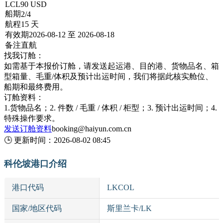
LCL
90 USD
船期
2/4
航程
15 天
有效期
2026-08-12 至 2026-08-18
备注
直航
找我订舱：
如需基于本报价订舱，请发送起运港、目的港、货物品名、箱
型箱量、毛重/体积及预计出运时间，我们将据此核实舱位、
船期和最终费用。
订舱资料：
1.货物品名；2. 件数 / 毛重 / 体积 / 柜型；3. 预计出运时间；4.
特殊操作要求。
发送订舱资料
booking@haiyun.com.cn
🕒
更新时间：
2026-08-02 08:45
科伦坡港口介绍
港口代码
LKCOL
国家/地区代码
斯里兰卡/LK