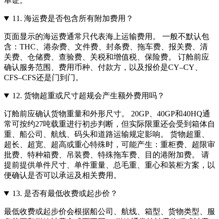
单证。
11.
海运费是否包含所有附加费用？
页面显示的海运费通常只代表海上运输费用。 一般不默认包
含：THC、港杂费、文件费、封条费、拖车费、报关费、清
关费、仓储费、查验费、关税和增值税、保险费。 订舱前应
确认服务范围、费用币种、付款方，以及报价是CY–CY、
CFS–CFS还是门到门。
12.
货物超重或尺寸超规会产生额外费用吗？
订舱前应确认货物重量和外形尺寸。 20GP、40GP和40HQ通
常可按约27吨载重进行初步判断，但实际限重还会受到箱体自
重、船公司、航线、码头和道路运输规定影响。 货物超重、
超长、超宽、超高或重心特殊时，可能产生：重柜费、超限审
批费、特种箱费、吊装费、特殊拖车费、目的港附加费。 请
提前提供单件尺寸、单件重量、总毛重、重心和装柜方案，以
便确认是否可以承运及相关费用。
13.
是否有最低收费或起步价？
最低收费或起步价会根据船公司、航线、箱型、货物类型、服