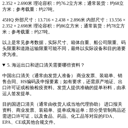
2.352 × 2.690米 理论容积：约76.2立方米；通常装货：约68立
方米；参考载重：约27吨。
45HQ 外部尺寸：13.716 × 2.438 × 2.896米 内部尺寸：13.556 ×
2.352 × 2.698米 理论容积：约86立方米；通常装货：约78立方
米；参考载重：约27吨。
以上是常见参考数据，实际尺寸、箱体自重、船公司限重、码
头限重和道路运输限重可能不同，最终以实际设备和目的港要
求为准。
5.
海运出口和进口清关需要哪些资料？
中国出口清关（通常由发货人准备） 商业发票、装箱单、销
售合同、HS编码及申报要素；如有要求，还需原产地证、出
口许可证或检验检疫资料。发货人提供准确的提单补料，由承
运人签发提单。
目的国进口清关（通常由收货人或当地代理协助） 进口报关
资料、商业发票、装箱单、提单或海运单；部分受管制商品还
需进口许可证，以及食品、药品、化工品等对应的FDA、
EPA、CE或其他合规文件。