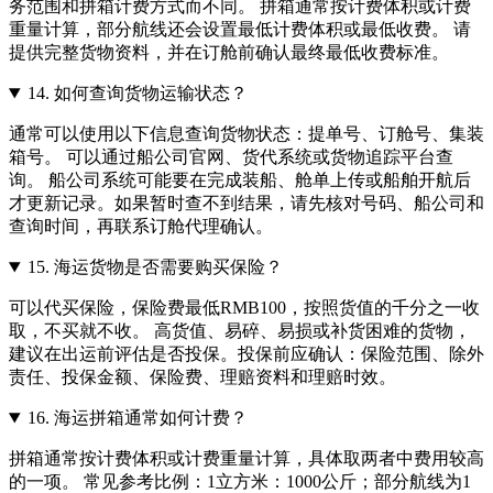
务范围和拼箱计费方式而不同。 拼箱通常按计费体积或计费
重量计算，部分航线还会设置最低计费体积或最低收费。 请
提供完整货物资料，并在订舱前确认最终最低收费标准。
14.
如何查询货物运输状态？
通常可以使用以下信息查询货物状态：提单号、订舱号、集装
箱号。 可以通过船公司官网、货代系统或货物追踪平台查
询。 船公司系统可能要在完成装船、舱单上传或船舶开航后
才更新记录。如果暂时查不到结果，请先核对号码、船公司和
查询时间，再联系订舱代理确认。
15.
海运货物是否需要购买保险？
可以代买保险，保险费最低RMB100，按照货值的千分之一收
取，不买就不收。 高货值、易碎、易损或补货困难的货物，
建议在出运前评估是否投保。投保前应确认：保险范围、除外
责任、投保金额、保险费、理赔资料和理赔时效。
16.
海运拼箱通常如何计费？
拼箱通常按计费体积或计费重量计算，具体取两者中费用较高
的一项。 常见参考比例：1立方米：1000公斤；部分航线为1