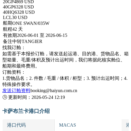
20GP
4869 USD
40GP
6328 USD
40HQ
6328 USD
LCL
30 USD
船期
ONE SWAN/035W
航程
42 天
有效期
2026-06-01 至 2026-06-15
备注
中转TANGIER
找我订舱：
如需基于本报价订舱，请发送起运港、目的港、货物品名、箱
型箱量、毛重/体积及预计出运时间，我们将据此核实舱位、
船期和最终费用。
订舱资料：
1.货物品名；2. 件数 / 毛重 / 体积 / 柜型；3. 预计出运时间；4.
特殊操作要求。
发送订舱资料
booking@haiyun.com.cn
🕒
更新时间：
2026-05-24 12:19
卡萨布兰卡港口介绍
港口代码
MACAS
港