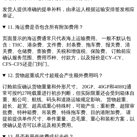
发货人提供准确的提单补料，由承运人根据运输安排签发相应
单证。
11.
海运费是否包含所有附加费用？
页面显示的海运费通常只代表海上运输费用。 一般不默认包
含：THC、港杂费、文件费、封条费、拖车费、报关费、清
关费、仓储费、查验费、关税和增值税、保险费。 订舱前应
确认服务范围、费用币种、付款方，以及报价是CY–CY、
CFS–CFS还是门到门。
12.
货物超重或尺寸超规会产生额外费用吗？
订舱前应确认货物重量和外形尺寸。 20GP、40GP和40HQ通
常可按约27吨载重进行初步判断，但实际限重还会受到箱体自
重、船公司、航线、码头和道路运输规定影响。 货物超重、
超长、超宽、超高或重心特殊时，可能产生：重柜费、超限审
批费、特种箱费、吊装费、特殊拖车费、目的港附加费。 请
提前提供单件尺寸、单件重量、总毛重、重心和装柜方案，以
便确认是否可以承运及相关费用。
13.
是否有最低收费或起步价？