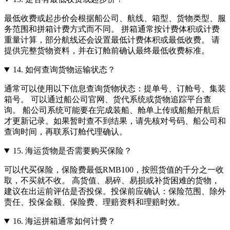
最低收费或起步价会根据船公司、航线、箱型、货物类型、服
务范围和拼箱计费方式而不同。 拼箱通常按计费体积或计费
重量计算，部分航线还会设置最低计费体积或最低收费。 请
提供完整货物资料，并在订舱前确认最终最低收费标准。
14.
如何查询货物运输状态？
通常可以使用以下信息查询货物状态：提单号、订舱号、集装
箱号。 可以通过船公司官网、货代系统或货物追踪平台查
询。 船公司系统可能要在完成装船、舱单上传或船舶开航后
才更新记录。如果暂时查不到结果，请先核对号码、船公司和
查询时间，再联系订舱代理确认。
15.
海运货物是否需要购买保险？
可以代买保险，保险费最低RMB100，按照货值的千分之一收
取，不买就不收。 高货值、易碎、易损或补货困难的货物，
建议在出运前评估是否投保。投保前应确认：保险范围、除外
责任、投保金额、保险费、理赔资料和理赔时效。
16.
海运拼箱通常如何计费？