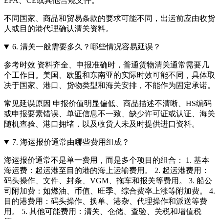
EPA、CE或其他合规文件。
不同国家、商品和贸易条款的要求可能不同，出运前应由收货
人或目的港代理确认清关资料。
6.
清关一般需要多久？哪些情况容易延误？
参考时效 资料齐全、申报准确时，普通货物清关通常需要几
个工作日。美国、欧盟和东南亚的实际时效可能不同，具体取
决于国家、港口、货物类型和海关安排，不能作为固定承诺。
常见延误原因 申报价值明显偏低、商品描述不清晰、HS编码
或申报要素错误、单证信息不一致、缺少许可证或认证、海关
随机查验、港口拥堵，以及收货人未及时提供进口资料。
7.
海运报价通常由哪些费用组成？
海运报价通常不是单一费用，而是多个项目的组合： 1. 基本
海运费：起运港至目的港的海上运输费用。 2. 起运港费用：
码头操作、文件、封条、VGM、拖车和报关等费用。 3. 船公
司附加费：如燃油、币值、旺季、综合费率上涨等附加费。 4.
目的港费用：码头操作、换单、港杂、代理操作和派送等费
用。 5. 其他可能费用：清关、仓储、查验、关税和增值税