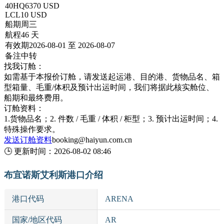
40HQ
6370 USD
LCL
10 USD
船期
周三
航程
46 天
有效期
2026-08-01 至 2026-08-07
备注
中转
找我订舱：
如需基于本报价订舱，请发送起运港、目的港、货物品名、箱
型箱量、毛重/体积及预计出运时间，我们将据此核实舱位、
船期和最终费用。
订舱资料：
1.货物品名；2. 件数 / 毛重 / 体积 / 柜型；3. 预计出运时间；4.
特殊操作要求。
发送订舱资料
booking@haiyun.com.cn
🕒
更新时间：
2026-08-02 08:46
布宜诺斯艾利斯港口介绍
港口代码
ARENA
国家/地区代码
AR