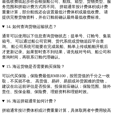
最低收费或起步价会根据船公司、航线、箱型、货物类型、服
务范围和拼箱计费方式而不同。 拼箱通常按计费体积或计费
重量计算，部分航线还会设置最低计费体积或最低收费。 请
提供完整货物资料，并在订舱前确认最终最低收费标准。
14.
如何查询货物运输状态？
通常可以使用以下信息查询货物状态：提单号、订舱号、集装
箱号。 可以通过船公司官网、货代系统或货物追踪平台查
询。 船公司系统可能要在完成装船、舱单上传或船舶开航后
才更新记录。如果暂时查不到结果，请先核对号码、船公司和
查询时间，再联系订舱代理确认。
15.
海运货物是否需要购买保险？
可以代买保险，保险费最低RMB100，按照货值的千分之一收
取，不买就不收。 高货值、易碎、易损或补货困难的货物，
建议在出运前评估是否投保。投保前应确认：保险范围、除外
责任、投保金额、保险费、理赔资料和理赔时效。
16.
海运拼箱通常如何计费？
拼箱通常按计费体积或计费重量计算，具体取两者中费用较高