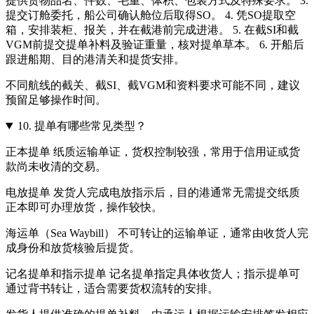
提供货物品名、件数、毛重、体积、包装方式及特殊要求。 3.
提交订舱委托，船公司确认舱位后取得SO。 4. 凭SO提取空
箱，安排装柜、报关，并在截港前完成进港。 5. 在截SI和截
VGM前提交提单补料及验证重量，核对提单草本。 6. 开船后
跟进船期、目的港清关和提货安排。
不同航线的截关、截SI、截VGM和资料要求可能不同，建议
预留足够操作时间。
10.
提单有哪些常见类型？
正本提单 纸质运输单证，货权控制较强，常用于信用证或货
款尚未收清的交易。
电放提单 发货人完成电放指示后，目的港通常无需提交纸质
正本即可办理放货，操作较快。
海运单（Sea Waybill） 不可转让的运输单证，通常由收货人完
成身份和放货核验后提货。
记名提单和指示提单 记名提单指定具体收货人；指示提单可
通过背书转让，适合需要货权流转的安排。