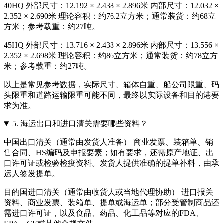
40HQ 外部尺寸：12.192 × 2.438 × 2.896米 内部尺寸：12.032 ×
2.352 × 2.690米 理论容积：约76.2立方米；通常装货：约68立
方米；参考载重：约27吨。
45HQ 外部尺寸：13.716 × 2.438 × 2.896米 内部尺寸：13.556 ×
2.352 × 2.698米 理论容积：约86立方米；通常装货：约78立方
米；参考载重：约27吨。
以上是常见参考数据，实际尺寸、箱体自重、船公司限重、码
头限重和道路运输限重可能不同，最终以实际设备和目的港要
求为准。
5.
海运出口和进口清关需要哪些资料？
中国出口清关（通常由发货人准备） 商业发票、装箱单、销
售合同、HS编码及申报要素；如有要求，还需原产地证、出
口许可证或检验检疫资料。发货人提供准确的提单补料，由承
运人签发提单。
目的国进口清关（通常由收货人或当地代理协助） 进口报关
资料、商业发票、装箱单、提单或海运单；部分受管制商品还
需进口许可证，以及食品、药品、化工品等对应的FDA、