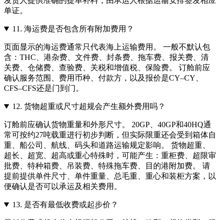
发货人提供准确的提单补料，由承运人根据运输安排签发相应
单证。
11.
海运费是否包含所有附加费用？
页面显示的海运费通常只代表海上运输费用。 一般不默认包
含：THC、港杂费、文件费、封条费、拖车费、报关费、清
关费、仓储费、查验费、关税和增值税、保险费。 订舱前应
确认服务范围、费用币种、付款方，以及报价是CY–CY、
CFS–CFS还是门到门。
12.
货物超重或尺寸超规会产生额外费用吗？
订舱前应确认货物重量和外形尺寸。 20GP、40GP和40HQ通
常可按约27吨载重进行初步判断，但实际限重还会受到箱体自
重、船公司、航线、码头和道路运输规定影响。 货物超重、
超长、超宽、超高或重心特殊时，可能产生：重柜费、超限审
批费、特种箱费、吊装费、特殊拖车费、目的港附加费。 请
提前提供单件尺寸、单件重量、总毛重、重心和装柜方案，以
便确认是否可以承运及相关费用。
13.
是否有最低收费或起步价？