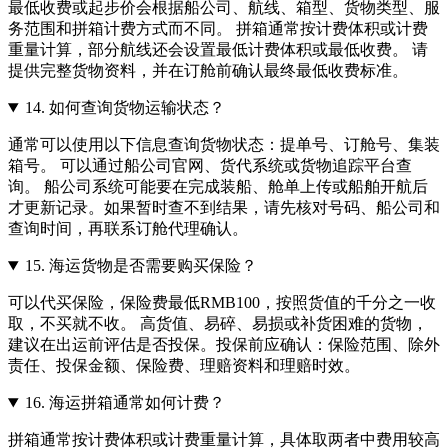
最低收费或起步价会根据船公司、航线、箱型、货物类型、服
务范围和拼箱计费方式而不同。 拼箱通常按计费体积或计费
重量计算，部分航线还会设置最低计费体积或最低收费。 请
提供完整货物资料，并在订舱前确认最终最低收费标准。
14.
如何查询货物运输状态？
通常可以使用以下信息查询货物状态：提单号、订舱号、集装
箱号。 可以通过船公司官网、货代系统或货物追踪平台查
询。 船公司系统可能要在完成装船、舱单上传或船舶开航后
才更新记录。如果暂时查不到结果，请先核对号码、船公司和
查询时间，再联系订舱代理确认。
15.
海运货物是否需要购买保险？
可以代买保险，保险费最低RMB100，按照货值的千分之一收
取，不买就不收。 高货值、易碎、易损或补货困难的货物，
建议在出运前评估是否投保。投保前应确认：保险范围、除外
责任、投保金额、保险费、理赔资料和理赔时效。
16.
海运拼箱通常如何计费？
拼箱通常按计费体积或计费重量计算，具体取两者中费用较高