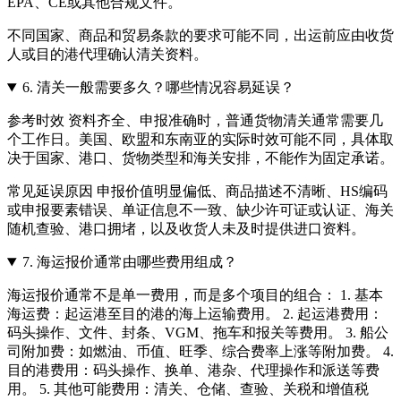
EPA、CE或其他合规文件。
不同国家、商品和贸易条款的要求可能不同，出运前应由收货
人或目的港代理确认清关资料。
6.
清关一般需要多久？哪些情况容易延误？
参考时效 资料齐全、申报准确时，普通货物清关通常需要几
个工作日。美国、欧盟和东南亚的实际时效可能不同，具体取
决于国家、港口、货物类型和海关安排，不能作为固定承诺。
常见延误原因 申报价值明显偏低、商品描述不清晰、HS编码
或申报要素错误、单证信息不一致、缺少许可证或认证、海关
随机查验、港口拥堵，以及收货人未及时提供进口资料。
7.
海运报价通常由哪些费用组成？
海运报价通常不是单一费用，而是多个项目的组合： 1. 基本
海运费：起运港至目的港的海上运输费用。 2. 起运港费用：
码头操作、文件、封条、VGM、拖车和报关等费用。 3. 船公
司附加费：如燃油、币值、旺季、综合费率上涨等附加费。 4.
目的港费用：码头操作、换单、港杂、代理操作和派送等费
用。 5. 其他可能费用：清关、仓储、查验、关税和增值税