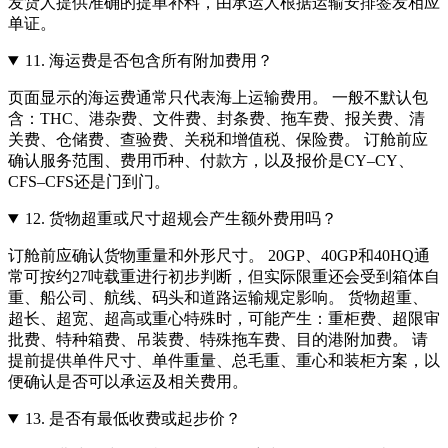
发货人提供准确的提单补料，由承运人根据运输安排签发相应
单证。
11.
海运费是否包含所有附加费用？
页面显示的海运费通常只代表海上运输费用。 一般不默认包
含：THC、港杂费、文件费、封条费、拖车费、报关费、清
关费、仓储费、查验费、关税和增值税、保险费。 订舱前应
确认服务范围、费用币种、付款方，以及报价是CY–CY、
CFS–CFS还是门到门。
12.
货物超重或尺寸超规会产生额外费用吗？
订舱前应确认货物重量和外形尺寸。 20GP、40GP和40HQ通
常可按约27吨载重进行初步判断，但实际限重还会受到箱体自
重、船公司、航线、码头和道路运输规定影响。 货物超重、
超长、超宽、超高或重心特殊时，可能产生：重柜费、超限审
批费、特种箱费、吊装费、特殊拖车费、目的港附加费。 请
提前提供单件尺寸、单件重量、总毛重、重心和装柜方案，以
便确认是否可以承运及相关费用。
13.
是否有最低收费或起步价？