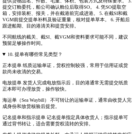
提供货物品名、件数、毛重、体积、包装方式及特殊要求。 3.
提交订舱委托，船公司确认舱位后取得SO。 4. 凭SO提取空
箱，安排装柜、报关，并在截港前完成进港。 5. 在截SI和截
VGM前提交提单补料及验证重量，核对提单草本。 6. 开船后
跟进船期、目的港清关和提货安排。
不同航线的截关、截SI、截VGM和资料要求可能不同，建议
预留足够操作时间。
10.
提单有哪些常见类型？
正本提单 纸质运输单证，货权控制较强，常用于信用证或货
款尚未收清的交易。
电放提单 发货人完成电放指示后，目的港通常无需提交纸质
正本即可办理放货，操作较快。
海运单（Sea Waybill） 不可转让的运输单证，通常由收货人完
成身份和放货核验后提货。
记名提单和指示提单 记名提单指定具体收货人；指示提单可
通过背书转让，适合需要货权流转的安排。