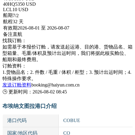
40HQ
5350 USD
LCL
10 USD
船期
7/2
航程
32 天
有效期
2026-08-01 至 2026-08-07
备注
直航
找我订舱：
如需基于本报价订舱，请发送起运港、目的港、货物品名、箱
型箱量、毛重/体积及预计出运时间，我们将据此核实舱位、
船期和最终费用。
订舱资料：
1.货物品名；2. 件数 / 毛重 / 体积 / 柜型；3. 预计出运时间；4.
特殊操作要求。
发送订舱资料
booking@haiyun.com.cn
🕒
更新时间：
2026-08-02 08:45
布埃纳文图拉港口介绍
港口代码
COBUE
国家/地区代码
CO