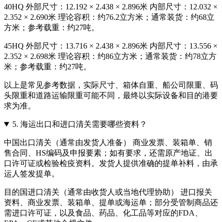
40HQ 外部尺寸：12.192 × 2.438 × 2.896米 内部尺寸：12.032 ×
2.352 × 2.690米 理论容积：约76.2立方米；通常装货：约68立
方米；参考载重：约27吨。
45HQ 外部尺寸：13.716 × 2.438 × 2.896米 内部尺寸：13.556 ×
2.352 × 2.698米 理论容积：约86立方米；通常装货：约78立方
米；参考载重：约27吨。
以上是常见参考数据，实际尺寸、箱体自重、船公司限重、码
头限重和道路运输限重可能不同，最终以实际设备和目的港要
求为准。
5.
海运出口和进口清关需要哪些资料？
中国出口清关（通常由发货人准备） 商业发票、装箱单、销
售合同、HS编码及申报要素；如有要求，还需原产地证、出
口许可证或检验检疫资料。发货人提供准确的提单补料，由承
运人签发提单。
目的国进口清关（通常由收货人或当地代理协助） 进口报关
资料、商业发票、装箱单、提单或海运单；部分受管制商品还
需进口许可证，以及食品、药品、化工品等对应的FDA、