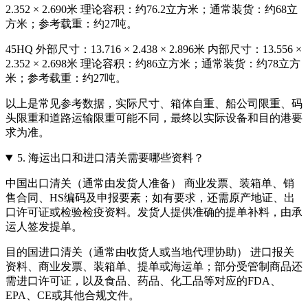
2.352 × 2.690米 理论容积：约76.2立方米；通常装货：约68立
方米；参考载重：约27吨。
45HQ 外部尺寸：13.716 × 2.438 × 2.896米 内部尺寸：13.556 ×
2.352 × 2.698米 理论容积：约86立方米；通常装货：约78立方
米；参考载重：约27吨。
以上是常见参考数据，实际尺寸、箱体自重、船公司限重、码
头限重和道路运输限重可能不同，最终以实际设备和目的港要
求为准。
5.
海运出口和进口清关需要哪些资料？
中国出口清关（通常由发货人准备） 商业发票、装箱单、销
售合同、HS编码及申报要素；如有要求，还需原产地证、出
口许可证或检验检疫资料。发货人提供准确的提单补料，由承
运人签发提单。
目的国进口清关（通常由收货人或当地代理协助） 进口报关
资料、商业发票、装箱单、提单或海运单；部分受管制商品还
需进口许可证，以及食品、药品、化工品等对应的FDA、
EPA、CE或其他合规文件。