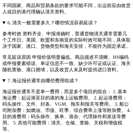
不同国家、商品和贸易条款的要求可能不同，出运前应由收货
人或目的港代理确认清关资料。
6.
清关一般需要多久？哪些情况容易延误？
参考时效 资料齐全、申报准确时，普通货物清关通常需要几
个工作日。美国、欧盟和东南亚的实际时效可能不同，具体取
决于国家、港口、货物类型和海关安排，不能作为固定承诺。
常见延误原因 申报价值明显偏低、商品描述不清晰、HS编码
或申报要素错误、单证信息不一致、缺少许可证或认证、海关
随机查验、港口拥堵，以及收货人未及时提供进口资料。
7.
海运报价通常由哪些费用组成？
海运报价通常不是单一费用，而是多个项目的组合： 1. 基本
海运费：起运港至目的港的海上运输费用。 2. 起运港费用：
码头操作、文件、封条、VGM、拖车和报关等费用。 3. 船公
司附加费：如燃油、币值、旺季、综合费率上涨等附加费。 4.
目的港费用：码头操作、换单、港杂、代理操作和派送等费
用。 5. 其他可能费用：清关、仓储、查验、关税和增值税
等。