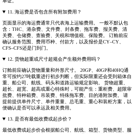
单证。
11.
海运费是否包含所有附加费用？
页面显示的海运费通常只代表海上运输费用。 一般不默认包
含：THC、港杂费、文件费、封条费、拖车费、报关费、清
关费、仓储费、查验费、关税和增值税、保险费。 订舱前应
确认服务范围、费用币种、付款方，以及报价是CY–CY、
CFS–CFS还是门到门。
12.
货物超重或尺寸超规会产生额外费用吗？
订舱前应确认货物重量和外形尺寸。 20GP、40GP和40HQ通
常可按约27吨载重进行初步判断，但实际限重还会受到箱体自
重、船公司、航线、码头和道路运输规定影响。 货物超重、
超长、超宽、超高或重心特殊时，可能产生：重柜费、超限审
批费、特种箱费、吊装费、特殊拖车费、目的港附加费。 请
提前提供单件尺寸、单件重量、总毛重、重心和装柜方案，以
便确认是否可以承运及相关费用。
13.
是否有最低收费或起步价？
最低收费或起步价会根据船公司、航线、箱型、货物类型、服