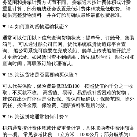
务范围和拼箱计费方式而不同。 拼箱通常按计费体积或计费
重量计算，部分航线还会设置最低计费体积或最低收费。 请
提供完整货物资料，并在订舱前确认最终最低收费标准。
14.
如何查询货物运输状态？
通常可以使用以下信息查询货物状态：提单号、订舱号、集装
箱号。 可以通过船公司官网、货代系统或货物追踪平台查
询。 船公司系统可能要在完成装船、舱单上传或船舶开航后
才更新记录。如果暂时查不到结果，请先核对号码、船公司和
查询时间，再联系订舱代理确认。
15.
海运货物是否需要购买保险？
可以代买保险，保险费最低RMB100，按照货值的千分之一收
取，不买就不收。 高货值、易碎、易损或补货困难的货物，
建议在出运前评估是否投保。投保前应确认：保险范围、除外
责任、投保金额、保险费、理赔资料和理赔时效。
16.
海运拼箱通常如何计费？
拼箱通常按计费体积或计费重量计算，具体取两者中费用较高
的一项。 常见参考比例：1立方米：1000公斤；部分航线为1