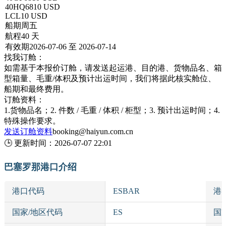
40HQ
6810 USD
LCL
10 USD
船期
周五
航程
40 天
有效期
2026-07-06 至 2026-07-14
找我订舱：
如需基于本报价订舱，请发送起运港、目的港、货物品名、箱
型箱量、毛重/体积及预计出运时间，我们将据此核实舱位、
船期和最终费用。
订舱资料：
1.货物品名；2. 件数 / 毛重 / 体积 / 柜型；3. 预计出运时间；4.
特殊操作要求。
发送订舱资料
booking@haiyun.com.cn
🕒
更新时间：
2026-07-07 22:01
巴塞罗那港口介绍
港口代码
ESBAR
港
国家/地区代码
ES
国