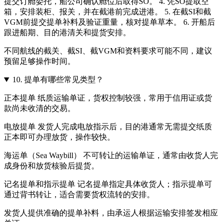
提交订舱委托，船公司确认舱位后取得SO。 4. 凭SO提取空
箱，安排装柜、报关，并在截港前完成进港。 5. 在截SI和截
VGM前提交提单补料及验证重量，核对提单草本。 6. 开船后
跟进船期、目的港清关和提货安排。
不同航线的截关、截SI、截VGM和资料要求可能不同，建议
预留足够操作时间。
10.
提单有哪些常见类型？
正本提单 纸质运输单证，货权控制较强，常用于信用证或货
款尚未收清的交易。
电放提单 发货人完成电放指示后，目的港通常无需提交纸质
正本即可办理放货，操作较快。
海运单（Sea Waybill） 不可转让的运输单证，通常由收货人完
成身份和放货核验后提货。
记名提单和指示提单 记名提单指定具体收货人；指示提单可
通过背书转让，适合需要货权流转的安排。
发货人提供准确的提单补料，由承运人根据运输安排签发相应