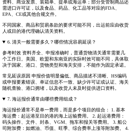
资料、商业发票、装箱单、提单或海运单；部分受管制商品还
需进口许可证，以及食品、药品、化工品等对应的FDA、
EPA、CE或其他合规文件。
不同国家、商品和贸易条款的要求可能不同，出运前应由收货
人或目的港代理确认清关资料。
6.
清关一般需要多久？哪些情况容易延误？
参考时效 资料齐全、申报准确时，普通货物清关通常需要几
个工作日。美国、欧盟和东南亚的实际时效可能不同，具体取
决于国家、港口、货物类型和海关安排，不能作为固定承诺。
常见延误原因 申报价值明显偏低、商品描述不清晰、HS编码
或申报要素错误、单证信息不一致、缺少许可证或认证、海关
随机查验、港口拥堵，以及收货人未及时提供进口资料。
7.
海运报价通常由哪些费用组成？
海运报价通常不是单一费用，而是多个项目的组合： 1. 基本
海运费：起运港至目的港的海上运输费用。 2. 起运港费用：
码头操作、文件、封条、VGM、拖车和报关等费用。 3. 船公
司附加费：如燃油、币值、旺季、综合费率上涨等附加费。 4.