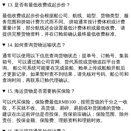
13.
是否有最低收费或起步价？
最低收费或起步价会根据船公司、航线、箱型、货物类型、服
务范围和拼箱计费方式而不同。 拼箱通常按计费体积或计费
重量计算，部分航线还会设置最低计费体积或最低收费。 请
提供完整货物资料，并在订舱前确认最终最低收费标准。
14.
如何查询货物运输状态？
通常可以使用以下信息查询货物状态：提单号、订舱号、集装
箱号。 可以通过船公司官网、货代系统或货物追踪平台查
询。 船公司系统可能要在完成装船、舱单上传或船舶开航后
才更新记录。如果暂时查不到结果，请先核对号码、船公司和
查询时间，再联系订舱代理确认。
15.
海运货物是否需要购买保险？
可以代买保险，保险费最低RMB100，按照货值的千分之一收
取，不买就不收。 高货值、易碎、易损或补货困难的货物，
建议在出运前评估是否投保。投保前应确认：保险范围、除外
责任、投保金额、保险费、理赔资料和理赔时效。