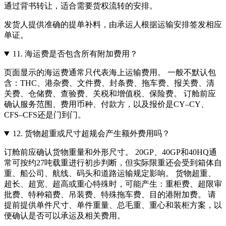
通过背书转让，适合需要货权流转的安排。
发货人提供准确的提单补料，由承运人根据运输安排签发相应
单证。
11.
海运费是否包含所有附加费用？
页面显示的海运费通常只代表海上运输费用。 一般不默认包
含：THC、港杂费、文件费、封条费、拖车费、报关费、清
关费、仓储费、查验费、关税和增值税、保险费。 订舱前应
确认服务范围、费用币种、付款方，以及报价是CY–CY、
CFS–CFS还是门到门。
12.
货物超重或尺寸超规会产生额外费用吗？
订舱前应确认货物重量和外形尺寸。 20GP、40GP和40HQ通
常可按约27吨载重进行初步判断，但实际限重还会受到箱体自
重、船公司、航线、码头和道路运输规定影响。 货物超重、
超长、超宽、超高或重心特殊时，可能产生：重柜费、超限审
批费、特种箱费、吊装费、特殊拖车费、目的港附加费。 请
提前提供单件尺寸、单件重量、总毛重、重心和装柜方案，以
便确认是否可以承运及相关费用。