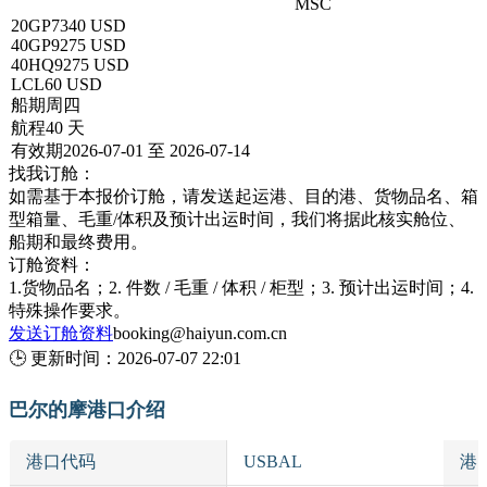
深圳 → BALTIMORE,MD巴尔的摩
MSC
20GP
7340 USD
40GP
9275 USD
40HQ
9275 USD
LCL
60 USD
船期
周四
航程
40 天
有效期
2026-07-01 至 2026-07-14
找我订舱：
如需基于本报价订舱，请发送起运港、目的港、货物品名、箱
型箱量、毛重/体积及预计出运时间，我们将据此核实舱位、
船期和最终费用。
订舱资料：
1.货物品名；2. 件数 / 毛重 / 体积 / 柜型；3. 预计出运时间；4.
特殊操作要求。
发送订舱资料
booking@haiyun.com.cn
🕒
更新时间：
2026-07-07 22:01
巴尔的摩港口介绍
港口代码
USBAL
港