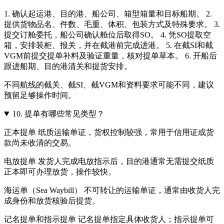
1. 确认起运港、目的港、船公司、箱型箱量和目标船期。 2.
提供货物品名、件数、毛重、体积、包装方式及特殊要求。 3.
提交订舱委托，船公司确认舱位后取得SO。 4. 凭SO提取空
箱，安排装柜、报关，并在截港前完成进港。 5. 在截SI和截
VGM前提交提单补料及验证重量，核对提单草本。 6. 开船后
跟进船期、目的港清关和提货安排。
不同航线的截关、截SI、截VGM和资料要求可能不同，建议
预留足够操作时间。
10.
提单有哪些常见类型？
正本提单 纸质运输单证，货权控制较强，常用于信用证或货
款尚未收清的交易。
电放提单 发货人完成电放指示后，目的港通常无需提交纸质
正本即可办理放货，操作较快。
海运单（Sea Waybill） 不可转让的运输单证，通常由收货人完
成身份和放货核验后提货。
记名提单和指示提单 记名提单指定具体收货人；指示提单可