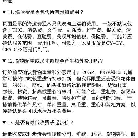
单证。
11.
海运费是否包含所有附加费用？
页面显示的海运费通常只代表海上运输费用。 一般不默认包
含：THC、港杂费、文件费、封条费、拖车费、报关费、清
关费、仓储费、查验费、关税和增值税、保险费。 订舱前应
确认服务范围、费用币种、付款方，以及报价是CY–CY、
CFS–CFS还是门到门。
12.
货物超重或尺寸超规会产生额外费用吗？
订舱前应确认货物重量和外形尺寸。 20GP、40GP和40HQ通
常可按约27吨载重进行初步判断，但实际限重还会受到箱体自
重、船公司、航线、码头和道路运输规定影响。 货物超重、
超长、超宽、超高或重心特殊时，可能产生：重柜费、超限审
批费、特种箱费、吊装费、特殊拖车费、目的港附加费。 请
提前提供单件尺寸、单件重量、总毛重、重心和装柜方案，以
便确认是否可以承运及相关费用。
13.
是否有最低收费或起步价？
最低收费或起步价会根据船公司、航线、箱型、货物类型、服