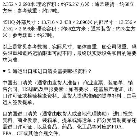
2.352 × 2.690米 理论容积：约76.2立方米；通常装货：约68立
方米；参考载重：约27吨。
45HQ 外部尺寸：13.716 × 2.438 × 2.896米 内部尺寸：13.556 ×
2.352 × 2.698米 理论容积：约86立方米；通常装货：约78立方
米；参考载重：约27吨。
以上是常见参考数据，实际尺寸、箱体自重、船公司限重、码
头限重和道路运输限重可能不同，最终以实际设备和目的港要
求为准。
5.
海运出口和进口清关需要哪些资料？
中国出口清关（通常由发货人准备） 商业发票、装箱单、销
售合同、HS编码及申报要素；如有要求，还需原产地证、出
口许可证或检验检疫资料。发货人提供准确的提单补料，由承
运人签发提单。
目的国进口清关（通常由收货人或当地代理协助） 进口报关
资料、商业发票、装箱单、提单或海运单；部分受管制商品还
需进口许可证，以及食品、药品、化工品等对应的FDA、
EPA、CE或其他合规文件。