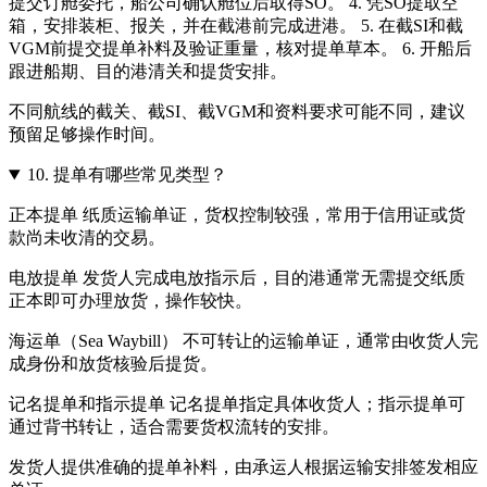
提交订舱委托，船公司确认舱位后取得SO。 4. 凭SO提取空
箱，安排装柜、报关，并在截港前完成进港。 5. 在截SI和截
VGM前提交提单补料及验证重量，核对提单草本。 6. 开船后
跟进船期、目的港清关和提货安排。
不同航线的截关、截SI、截VGM和资料要求可能不同，建议
预留足够操作时间。
10.
提单有哪些常见类型？
正本提单 纸质运输单证，货权控制较强，常用于信用证或货
款尚未收清的交易。
电放提单 发货人完成电放指示后，目的港通常无需提交纸质
正本即可办理放货，操作较快。
海运单（Sea Waybill） 不可转让的运输单证，通常由收货人完
成身份和放货核验后提货。
记名提单和指示提单 记名提单指定具体收货人；指示提单可
通过背书转让，适合需要货权流转的安排。
发货人提供准确的提单补料，由承运人根据运输安排签发相应