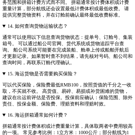
务范围和拼箱计费方式而不同。 拼箱通常按计费体积或计费
重量计算，部分航线还会设置最低计费体积或最低收费。 请
提供完整货物资料，并在订舱前确认最终最低收费标准。
14.
如何查询货物运输状态？
通常可以使用以下信息查询货物状态：提单号、订舱号、集装
箱号。 可以通过船公司官网、货代系统或货物追踪平台查
询。 船公司系统可能要在完成装船、舱单上传或船舶开航后
才更新记录。如果暂时查不到结果，请先核对号码、船公司和
查询时间，再联系订舱代理确认。
15.
海运货物是否需要购买保险？
可以代买保险，保险费最低RMB100，按照货值的千分之一收
取，不买就不收。 高货值、易碎、易损或补货困难的货物，
建议在出运前评估是否投保。投保前应确认：保险范围、除外
责任、投保金额、保险费、理赔资料和理赔时效。
16.
海运拼箱通常如何计费？
拼箱通常按计费体积或计费重量计算，具体取两者中费用较高
的一项。 常见参考比例：1立方米：1000公斤；部分航线为1