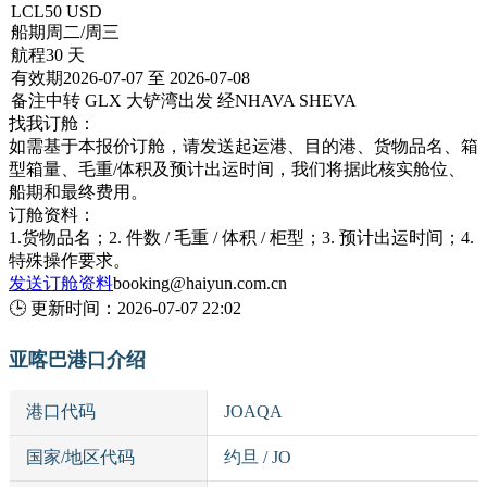
LCL
50 USD
船期
周二/周三
航程
30 天
有效期
2026-07-07 至 2026-07-08
备注
中转 GLX 大铲湾出发 经NHAVA SHEVA
找我订舱：
如需基于本报价订舱，请发送起运港、目的港、货物品名、箱
型箱量、毛重/体积及预计出运时间，我们将据此核实舱位、
船期和最终费用。
订舱资料：
1.货物品名；2. 件数 / 毛重 / 体积 / 柜型；3. 预计出运时间；4.
特殊操作要求。
发送订舱资料
booking@haiyun.com.cn
🕒
更新时间：
2026-07-07 22:02
亚喀巴港口介绍
港口代码
JOAQA
国家/地区代码
约旦 / JO