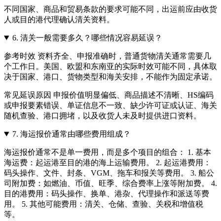
不同国家、商品和贸易条款的要求可能不同，出运前应由收货
人或目的港代理确认清关资料。
6.
清关一般需要多久？哪些情况容易延误？
参考时效 资料齐全、申报准确时，普通货物清关通常需要几
个工作日。美国、欧盟和东南亚的实际时效可能不同，具体取
决于国家、港口、货物类型和海关安排，不能作为固定承诺。
常见延误原因 申报价值明显偏低、商品描述不清晰、HS编码
或申报要素错误、单证信息不一致、缺少许可证或认证、海关
随机查验、港口拥堵，以及收货人未及时提供进口资料。
7.
海运报价通常由哪些费用组成？
海运报价通常不是单一费用，而是多个项目的组合： 1. 基本
海运费：起运港至目的港的海上运输费用。 2. 起运港费用：
码头操作、文件、封条、VGM、拖车和报关等费用。 3. 船公
司附加费：如燃油、币值、旺季、综合费率上涨等附加费。 4.
目的港费用：码头操作、换单、港杂、代理操作和派送等费
用。 5. 其他可能费用：清关、仓储、查验、关税和增值税
等。