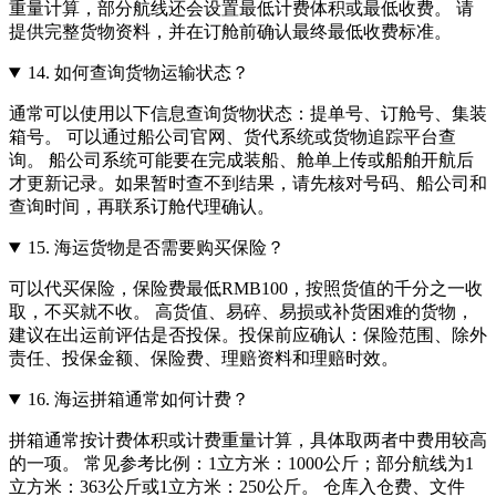
重量计算，部分航线还会设置最低计费体积或最低收费。 请
提供完整货物资料，并在订舱前确认最终最低收费标准。
14.
如何查询货物运输状态？
通常可以使用以下信息查询货物状态：提单号、订舱号、集装
箱号。 可以通过船公司官网、货代系统或货物追踪平台查
询。 船公司系统可能要在完成装船、舱单上传或船舶开航后
才更新记录。如果暂时查不到结果，请先核对号码、船公司和
查询时间，再联系订舱代理确认。
15.
海运货物是否需要购买保险？
可以代买保险，保险费最低RMB100，按照货值的千分之一收
取，不买就不收。 高货值、易碎、易损或补货困难的货物，
建议在出运前评估是否投保。投保前应确认：保险范围、除外
责任、投保金额、保险费、理赔资料和理赔时效。
16.
海运拼箱通常如何计费？
拼箱通常按计费体积或计费重量计算，具体取两者中费用较高
的一项。 常见参考比例：1立方米：1000公斤；部分航线为1
立方米：363公斤或1立方米：250公斤。 仓库入仓费、文件