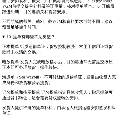
箱，安排装柜、报关，并在截港前完成进港。 5. 在截SI和截
VGM前提交提单补料及验证重量，核对提单草本。 6. 开船后
跟进船期、目的港清关和提货安排。
不同航线的截关、截SI、截VGM和资料要求可能不同，建议
预留足够操作时间。
10.
提单有哪些常见类型？
正本提单 纸质运输单证，货权控制较强，常用于信用证或货
款尚未收清的交易。
电放提单 发货人完成电放指示后，目的港通常无需提交纸质
正本即可办理放货，操作较快。
海运单（Sea Waybill） 不可转让的运输单证，通常由收货人完
成身份和放货核验后提货。
记名提单和指示提单 记名提单指定具体收货人；指示提单可
通过背书转让，适合需要货权流转的安排。
发货人提供准确的提单补料，由承运人根据运输安排签发相应
单证。