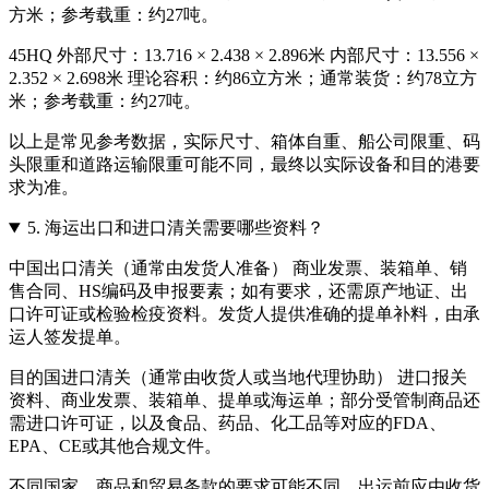
方米；参考载重：约27吨。
45HQ 外部尺寸：13.716 × 2.438 × 2.896米 内部尺寸：13.556 ×
2.352 × 2.698米 理论容积：约86立方米；通常装货：约78立方
米；参考载重：约27吨。
以上是常见参考数据，实际尺寸、箱体自重、船公司限重、码
头限重和道路运输限重可能不同，最终以实际设备和目的港要
求为准。
5.
海运出口和进口清关需要哪些资料？
中国出口清关（通常由发货人准备） 商业发票、装箱单、销
售合同、HS编码及申报要素；如有要求，还需原产地证、出
口许可证或检验检疫资料。发货人提供准确的提单补料，由承
运人签发提单。
目的国进口清关（通常由收货人或当地代理协助） 进口报关
资料、商业发票、装箱单、提单或海运单；部分受管制商品还
需进口许可证，以及食品、药品、化工品等对应的FDA、
EPA、CE或其他合规文件。
不同国家、商品和贸易条款的要求可能不同，出运前应由收货