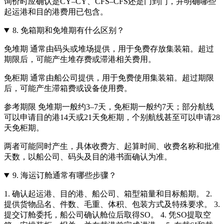
询价时应确认是CY–CY、CFS–CFS还是门到门，并明确哪些
起运港和目的港费用已包含。
8.
免箱期和免堆期有什么区别？
免堆期 通常由码头或堆场提供，用于免费存放集装箱。超过
期限后，可能产生堆存费或滞港相关费用。
免柜期 通常由船公司提供，用于免费使用集装箱。超过期限
后，可能产生滞箱费或设备使用费。
参考期限 免堆期一般约3–7天，免柜期一般约7天；部分航线
可以申请目的港14天或21天免柜期，个别航线甚至可以申请28
天免柜期。
两者可能同时产生，具体收费方、起算时间、收费名称和批准
天数，以船公司、码头及目的港书面确认为准。
9.
海运订舱通常有哪些步骤？
1. 确认起运港、目的港、船公司、箱型箱量和目标船期。 2.
提供货物品名、件数、毛重、体积、包装方式及特殊要求。 3.
提交订舱委托，船公司确认舱位后取得SO。 4. 凭SO提取空