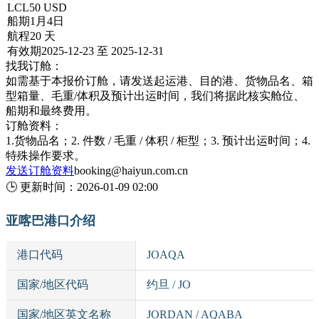
LCL
50 USD
船期
1月4日
航程
20 天
有效期
2025-12-23 至 2025-12-31
找我订舱：
如需基于本报价订舱，请发送起运港、目的港、货物品名、箱
型箱量、毛重/体积及预计出运时间，我们将据此核实舱位、
船期和最终费用。
订舱资料：
1.货物品名；2. 件数 / 毛重 / 体积 / 柜型；3. 预计出运时间；4.
特殊操作要求。
发送订舱资料
booking@haiyun.com.cn
🕒
更新时间：
2026-01-09 02:00
亚喀巴港口介绍
港口代码
JOAQA
国家/地区代码
约旦 / JO
国家/地区英文名称
JORDAN / AQABA