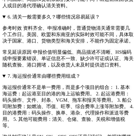
人或目的港代理确认清关资料。
6.
清关一般需要多久？哪些情况容易延误？
参考时效 资料齐全、申报准确时，普通货物清关通常需要几
个工作日。美国、欧盟和东南亚的实际时效可能不同，具体取
决于国家、港口、货物类型和海关安排，不能作为固定承诺。
常见延误原因 申报价值明显偏低、商品描述不清晰、HS编码
或申报要素错误、单证信息不一致、缺少许可证或认证、海关
随机查验、港口拥堵，以及收货人未及时提供进口资料。
7.
海运报价通常由哪些费用组成？
海运报价通常不是单一费用，而是多个项目的组合： 1. 基本
海运费：起运港至目的港的海上运输费用。 2. 起运港费用：
码头操作、文件、封条、VGM、拖车和报关等费用。 3. 船公
司附加费：如燃油、币值、旺季、综合费率上涨等附加费。 4.
目的港费用：码头操作、换单、港杂、代理操作和派送等费
用。 5. 其他可能费用：清关、仓储、查验、关税和增值税
等。