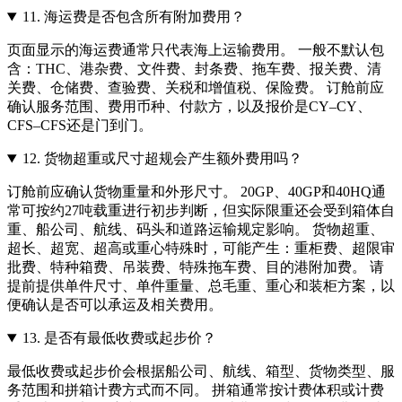
11.
海运费是否包含所有附加费用？
页面显示的海运费通常只代表海上运输费用。 一般不默认包
含：THC、港杂费、文件费、封条费、拖车费、报关费、清
关费、仓储费、查验费、关税和增值税、保险费。 订舱前应
确认服务范围、费用币种、付款方，以及报价是CY–CY、
CFS–CFS还是门到门。
12.
货物超重或尺寸超规会产生额外费用吗？
订舱前应确认货物重量和外形尺寸。 20GP、40GP和40HQ通
常可按约27吨载重进行初步判断，但实际限重还会受到箱体自
重、船公司、航线、码头和道路运输规定影响。 货物超重、
超长、超宽、超高或重心特殊时，可能产生：重柜费、超限审
批费、特种箱费、吊装费、特殊拖车费、目的港附加费。 请
提前提供单件尺寸、单件重量、总毛重、重心和装柜方案，以
便确认是否可以承运及相关费用。
13.
是否有最低收费或起步价？
最低收费或起步价会根据船公司、航线、箱型、货物类型、服
务范围和拼箱计费方式而不同。 拼箱通常按计费体积或计费