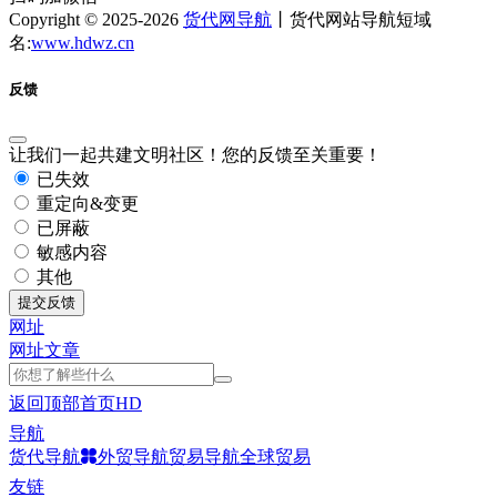
Copyright © 2025-2026
货代网导航
丨货代网站导航短域
名:
www.hdwz.cn
反馈
让我们一起共建文明社区！您的反馈至关重要！
已失效
重定向&变更
已屏蔽
敏感内容
其他
提交反馈
网址
网址
文章
返回顶部
首页
HD
导航
货代导航
外贸导航
贸易导航
全球贸易
友链