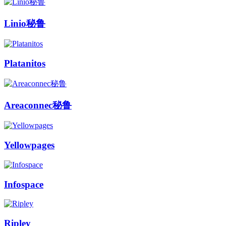
Linio秘鲁
Platanitos
Areaconnec秘鲁
Yellowpages
Infospace
Ripley