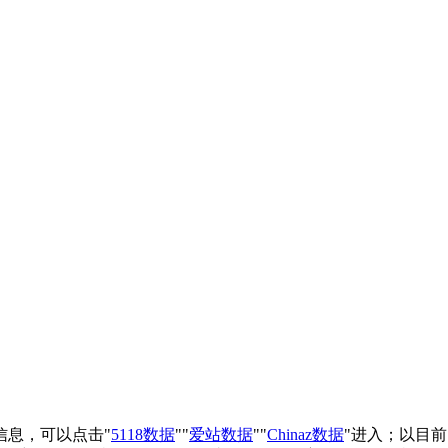
重信息，可以点击"
5118数据
""
爱站数据
""
Chinaz数据
"进入；以目