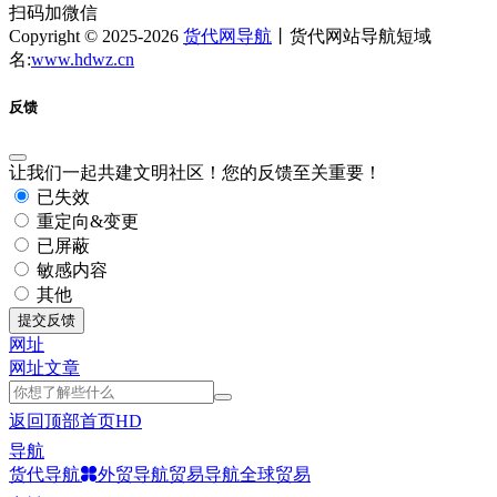
扫码加微信
Copyright © 2025-2026
货代网导航
丨货代网站导航短域
名:
www.hdwz.cn
反馈
让我们一起共建文明社区！您的反馈至关重要！
已失效
重定向&变更
已屏蔽
敏感内容
其他
提交反馈
网址
网址
文章
返回顶部
首页
HD
导航
货代导航
外贸导航
贸易导航
全球贸易