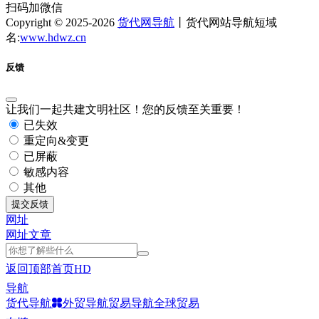
扫码加微信
Copyright © 2025-2026
货代网导航
丨货代网站导航短域
名:
www.hdwz.cn
反馈
让我们一起共建文明社区！您的反馈至关重要！
已失效
重定向&变更
已屏蔽
敏感内容
其他
提交反馈
网址
网址
文章
返回顶部
首页
HD
导航
货代导航
外贸导航
贸易导航
全球贸易