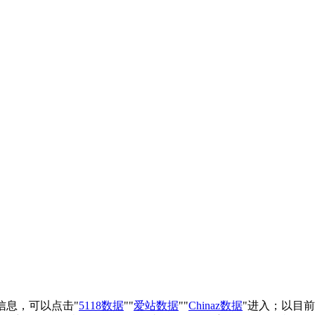
重信息，可以点击"
5118数据
""
爱站数据
""
Chinaz数据
"进入；以目