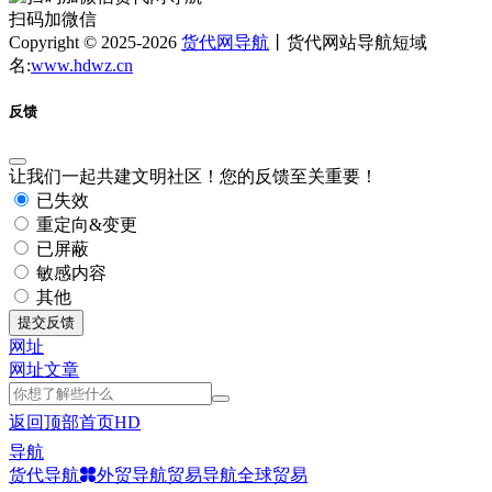
扫码加微信
Copyright © 2025-2026
货代网导航
丨货代网站导航短域
名:
www.hdwz.cn
反馈
让我们一起共建文明社区！您的反馈至关重要！
已失效
重定向&变更
已屏蔽
敏感内容
其他
提交反馈
网址
网址
文章
返回顶部
首页
HD
导航
货代导航
外贸导航
贸易导航
全球贸易