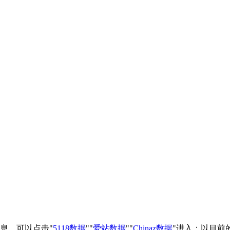
息，可以点击"
5118数据
""
爱站数据
""
Chinaz数据
"进入；以目前