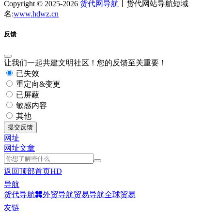
Copyright © 2025-2026
货代网导航
丨货代网站导航短域
名:
www.hdwz.cn
反馈
让我们一起共建文明社区！您的反馈至关重要！
已失效
重定向&变更
已屏蔽
敏感内容
其他
提交反馈
网址
网址
文章
返回顶部
首页
HD
导航
货代导航
外贸导航
贸易导航
全球贸易
友链