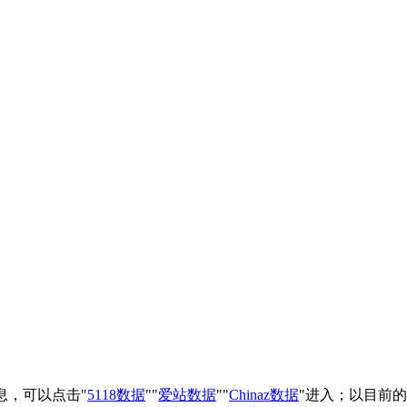
息，可以点击"
5118数据
""
爱站数据
""
Chinaz数据
"进入；以目前