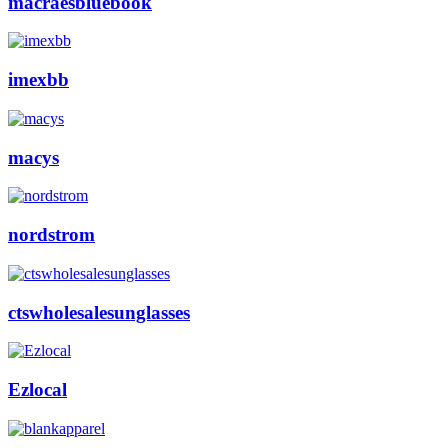
macraesbluebook
imexbb
macys
nordstrom
ctswholesalesunglasses
Ezlocal