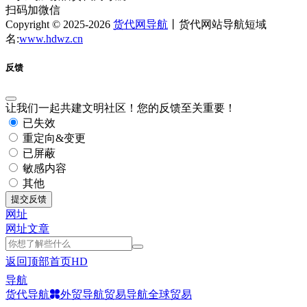
扫码加微信
Copyright © 2025-2026
货代网导航
丨货代网站导航短域
名:
www.hdwz.cn
反馈
让我们一起共建文明社区！您的反馈至关重要！
已失效
重定向&变更
已屏蔽
敏感内容
其他
提交反馈
网址
网址
文章
返回顶部
首页
HD
导航
货代导航
外贸导航
贸易导航
全球贸易