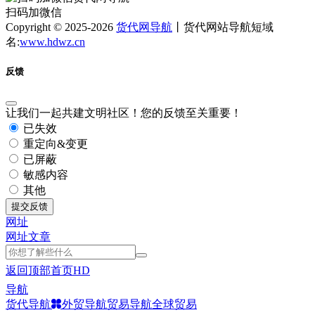
扫码加微信
Copyright © 2025-2026
货代网导航
丨货代网站导航短域
名:
www.hdwz.cn
反馈
让我们一起共建文明社区！您的反馈至关重要！
已失效
重定向&变更
已屏蔽
敏感内容
其他
提交反馈
网址
网址
文章
返回顶部
首页
HD
导航
货代导航
外贸导航
贸易导航
全球贸易