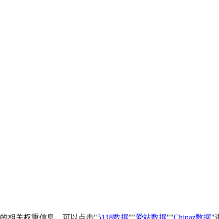
站的相关权重信息，可以点击"
5118数据
""
爱站数据
""
Chinaz数据
"