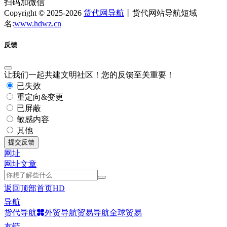
扫码加微信
Copyright © 2025-2026
货代网导航
丨货代网站导航短域
名:
www.hdwz.cn
反馈
让我们一起共建文明社区！您的反馈至关重要！
已失效
重定向&变更
已屏蔽
敏感内容
其他
提交反馈
网址
网址
文章
返回顶部
首页
HD
导航
货代导航
外贸导航
贸易导航
全球贸易
友链