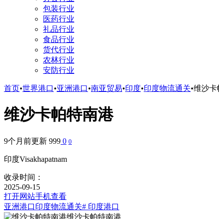
包装行业
医药行业
礼品行业
食品行业
货代行业
农林行业
安防行业
首页
•
世界港口
•
亚洲港口
•
南亚贸易
•
印度
•
印度物流通关
•
维沙卡
维沙卡帕特南港
9个月前更新
999
0
0
印度Visakhapatnam
收录时间：
2025-09-15
打开网站
手机查看
亚洲港口
印度物流通关
# 印度港口
维沙卡帕特南港