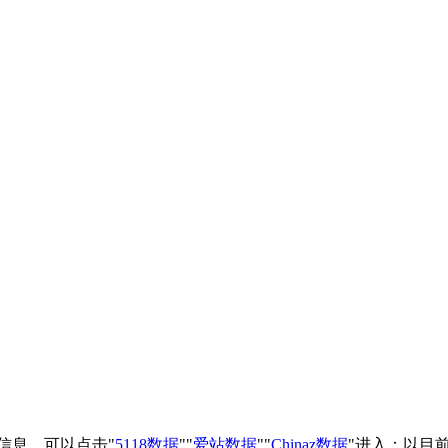
信息，可以点击"
5118数据
""
爱站数据
""
Chinaz数据
"进入；以目