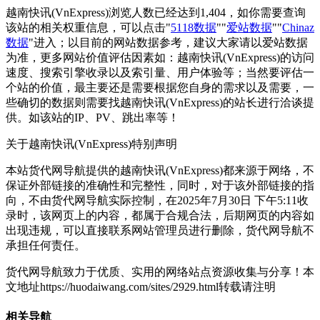
越南快讯(VnExpress)浏览人数已经达到1,404，如你需要查询
该站的相关权重信息，可以点击"
5118数据
""
爱站数据
""
Chinaz
数据
"进入；以目前的网站数据参考，建议大家请以爱站数据
为准，更多网站价值评估因素如：越南快讯(VnExpress)的访问
速度、搜索引擎收录以及索引量、用户体验等；当然要评估一
个站的价值，最主要还是需要根据您自身的需求以及需要，一
些确切的数据则需要找越南快讯(VnExpress)的站长进行洽谈提
供。如该站的IP、PV、跳出率等！
关于越南快讯(VnExpress)
特别声明
本站货代网导航提供的越南快讯(VnExpress)都来源于网络，不
保证外部链接的准确性和完整性，同时，对于该外部链接的指
向，不由货代网导航实际控制，在2025年7月30日 下午5:11收
录时，该网页上的内容，都属于合规合法，后期网页的内容如
出现违规，可以直接联系网站管理员进行删除，货代网导航不
承担任何责任。
货代网导航致力于优质、实用的网络站点资源收集与分享！
本
文地址https://huodaiwang.com/sites/2929.html转载请注明
相关导航