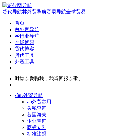
货代导航
外贸导航
贸易导航
全球贸易
首页
外贸导航
行业导航
全球贸易
货代博客
货代工具
外贸工具
时螶以爱吻我，我当回报以歌。
1.外贸导航
外贸常用
关税查询
各国海关
企业查询
商标专利
标准法规