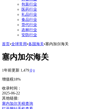
包装行业
医药行业
礼品行业
食品行业
货代行业
农林行业
安防行业
首页
•
全球常用
•
各国海关
•
塞内加尔海关
塞内加尔海关
1年前更新
1,479
0
0
增值税18%
收录时间：
2025-06-22
其他链接:
塞内加尔关税查询
打开网站
手机查看