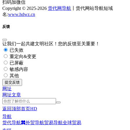
扫码加微信
Copyright © 2025-2026
货代网导航
丨货代网站导航短域
名:
www.hdwz.cn
反馈
让我们一起共建文明社区！您的反馈至关重要！
已失效
重定向&变更
已屏蔽
敏感内容
其他
提交反馈
网址
网址
文章
返回顶部
首页
HD
导航
货代导航
外贸导航
贸易导航
全球贸易