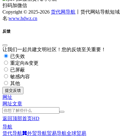
扫码加微信
Copyright © 2025-2026
货代网导航
丨货代网站导航短域
名:
www.hdwz.cn
反馈
让我们一起共建文明社区！您的反馈至关重要！
已失效
重定向&变更
已屏蔽
敏感内容
其他
提交反馈
网址
网址
文章
返回顶部
首页
HD
导航
货代导航
外贸导航
贸易导航
全球贸易