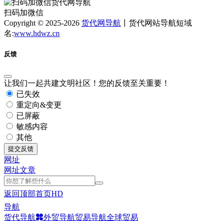
扫码加微信
Copyright © 2025-2026
货代网导航
丨货代网站导航短域
名:
www.hdwz.cn
反馈
让我们一起共建文明社区！您的反馈至关重要！
已失效
重定向&变更
已屏蔽
敏感内容
其他
提交反馈
网址
网址
文章
返回顶部
首页
HD
导航
货代导航
外贸导航
贸易导航
全球贸易