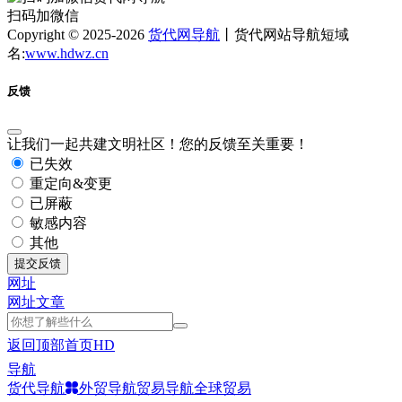
扫码加微信
Copyright © 2025-2026
货代网导航
丨货代网站导航短域
名:
www.hdwz.cn
反馈
让我们一起共建文明社区！您的反馈至关重要！
已失效
重定向&变更
已屏蔽
敏感内容
其他
提交反馈
网址
网址
文章
返回顶部
首页
HD
导航
货代导航
外贸导航
贸易导航
全球贸易