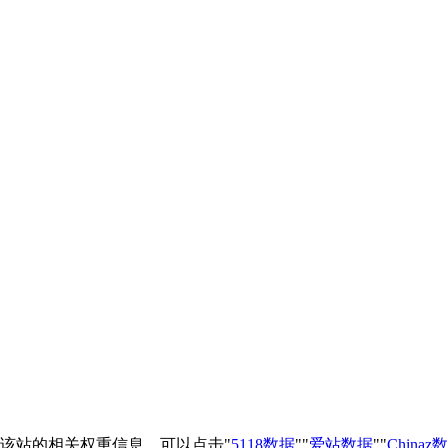
询该站的相关权重信息，可以点击"
5118数据
""
爱站数据
""
Chinaz