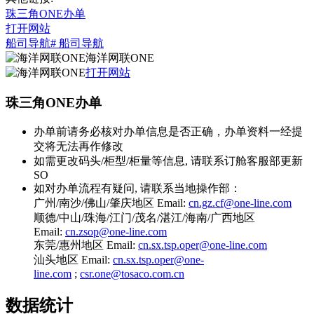
珠三角ONE办单
打开网站
船司导航
# 船司导航
海洋网联ONE
打开网站
珠三角ONE办单
办单前请务必核对办单信息是否正确，办单资料一经提
交将无法再作修改
如需更改码头/柜型/柜量等信息, 请联系订舱客服部更新
SO
如对办单流程有疑问, 请联系当地操作部：
广州/南沙/佛山/肇庆地区 Email:
cn.gz.cf@one-line.com
顺德/中山/珠海/江门/茂名/湛江/海南/广西地区
Email:
cn.zsop@one-line.com
东莞/惠州地区 Email:
cn.sx.tsp.oper@one-line.com
汕头地区 Email:
cn.sx.tsp.oper@one-
line.com
;
csr.one@tosaco.com.cn
数据统计