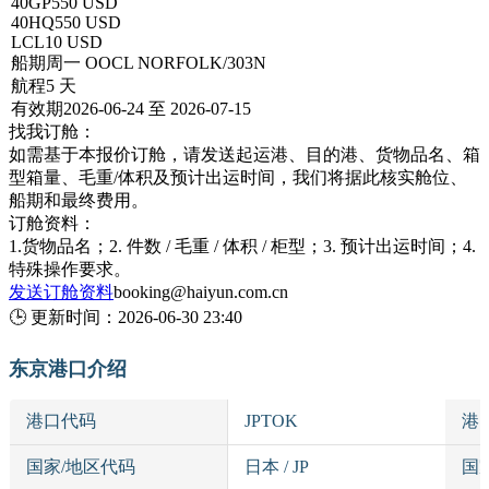
40GP
550 USD
40HQ
550 USD
LCL
10 USD
船期
周一 OOCL NORFOLK/303N
航程
5 天
有效期
2026-06-24 至 2026-07-15
找我订舱：
如需基于本报价订舱，请发送起运港、目的港、货物品名、箱
型箱量、毛重/体积及预计出运时间，我们将据此核实舱位、
船期和最终费用。
订舱资料：
1.货物品名；2. 件数 / 毛重 / 体积 / 柜型；3. 预计出运时间；4.
特殊操作要求。
发送订舱资料
booking@haiyun.com.cn
🕒
更新时间：
2026-06-30 23:40
东京港口介绍
港口代码
JPTOK
港
国家/地区代码
日本 / JP
国