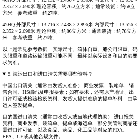
2.352 × 2.690米 理论容积：约76.2立方米；通常装货：约68立
方米；参考载重：约27吨。
45HQ 外部尺寸：13.716 × 2.438 × 2.896米 内部尺寸：13.556 ×
2.352 × 2.698米 理论容积：约86立方米；通常装货：约78立方
米；参考载重：约27吨。
以上是常见参考数据，实际尺寸、箱体自重、船公司限重、码
头限重和道路运输限重可能不同，最终以实际设备和目的港要
求为准。
5.
海运出口和进口清关需要哪些资料？
中国出口清关（通常由发货人准备） 商业发票、装箱单、销
售合同、HS编码及申报要素；如有要求，还需原产地证、出
口许可证或检验检疫资料。发货人提供准确的提单补料，由承
运人签发提单。
目的国进口清关（通常由收货人或当地代理协助） 进口报关
资料、商业发票、装箱单、提单或海运单；部分受管制商品还
需进口许可证，以及食品、药品、化工品等对应的FDA、
EPA、CE或其他合规文件。