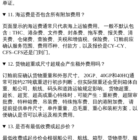
单证。
11.
海运费是否包含所有附加费用？
页面显示的海运费通常只代表海上运输费用。 一般不默认包
含：THC、港杂费、文件费、封条费、拖车费、报关费、清
关费、仓储费、查验费、关税和增值税、保险费。 订舱前应
确认服务范围、费用币种、付款方，以及报价是CY–CY、
CFS–CFS还是门到门。
12.
货物超重或尺寸超规会产生额外费用吗？
订舱前应确认货物重量和外形尺寸。 20GP、40GP和40HQ通
常可按约27吨载重进行初步判断，但实际限重还会受到箱体自
重、船公司、航线、码头和道路运输规定影响。 货物超重、
超长、超宽、超高或重心特殊时，可能产生：重柜费、超限审
批费、特种箱费、吊装费、特殊拖车费、目的港附加费。 请
提前提供单件尺寸、单件重量、总毛重、重心和装柜方案，以
便确认是否可以承运及相关费用。
13.
是否有最低收费或起步价？
最低收费或起步价会根据船公司、航线、箱型、货物类型、服