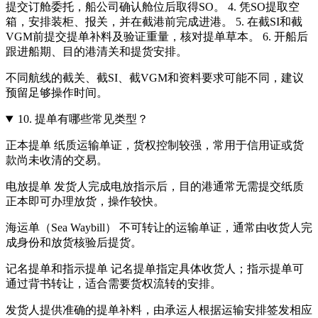
提交订舱委托，船公司确认舱位后取得SO。 4. 凭SO提取空
箱，安排装柜、报关，并在截港前完成进港。 5. 在截SI和截
VGM前提交提单补料及验证重量，核对提单草本。 6. 开船后
跟进船期、目的港清关和提货安排。
不同航线的截关、截SI、截VGM和资料要求可能不同，建议
预留足够操作时间。
10.
提单有哪些常见类型？
正本提单 纸质运输单证，货权控制较强，常用于信用证或货
款尚未收清的交易。
电放提单 发货人完成电放指示后，目的港通常无需提交纸质
正本即可办理放货，操作较快。
海运单（Sea Waybill） 不可转让的运输单证，通常由收货人完
成身份和放货核验后提货。
记名提单和指示提单 记名提单指定具体收货人；指示提单可
通过背书转让，适合需要货权流转的安排。
发货人提供准确的提单补料，由承运人根据运输安排签发相应