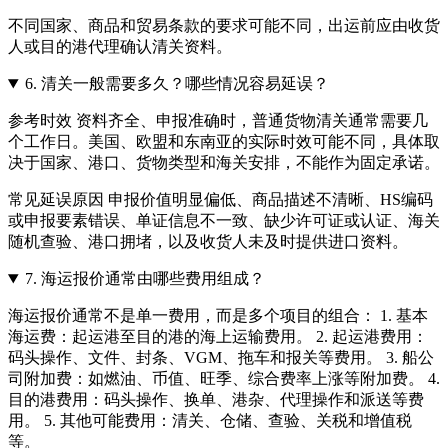
不同国家、商品和贸易条款的要求可能不同，出运前应由收货
人或目的港代理确认清关资料。
6.
清关一般需要多久？哪些情况容易延误？
参考时效 资料齐全、申报准确时，普通货物清关通常需要几
个工作日。美国、欧盟和东南亚的实际时效可能不同，具体取
决于国家、港口、货物类型和海关安排，不能作为固定承诺。
常见延误原因 申报价值明显偏低、商品描述不清晰、HS编码
或申报要素错误、单证信息不一致、缺少许可证或认证、海关
随机查验、港口拥堵，以及收货人未及时提供进口资料。
7.
海运报价通常由哪些费用组成？
海运报价通常不是单一费用，而是多个项目的组合： 1. 基本
海运费：起运港至目的港的海上运输费用。 2. 起运港费用：
码头操作、文件、封条、VGM、拖车和报关等费用。 3. 船公
司附加费：如燃油、币值、旺季、综合费率上涨等附加费。 4.
目的港费用：码头操作、换单、港杂、代理操作和派送等费
用。 5. 其他可能费用：清关、仓储、查验、关税和增值税
等。