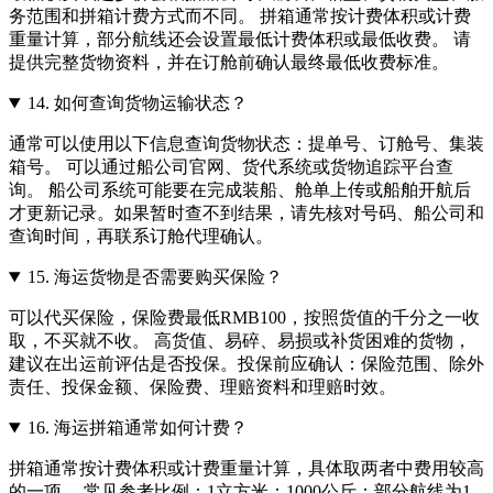
务范围和拼箱计费方式而不同。 拼箱通常按计费体积或计费
重量计算，部分航线还会设置最低计费体积或最低收费。 请
提供完整货物资料，并在订舱前确认最终最低收费标准。
14.
如何查询货物运输状态？
通常可以使用以下信息查询货物状态：提单号、订舱号、集装
箱号。 可以通过船公司官网、货代系统或货物追踪平台查
询。 船公司系统可能要在完成装船、舱单上传或船舶开航后
才更新记录。如果暂时查不到结果，请先核对号码、船公司和
查询时间，再联系订舱代理确认。
15.
海运货物是否需要购买保险？
可以代买保险，保险费最低RMB100，按照货值的千分之一收
取，不买就不收。 高货值、易碎、易损或补货困难的货物，
建议在出运前评估是否投保。投保前应确认：保险范围、除外
责任、投保金额、保险费、理赔资料和理赔时效。
16.
海运拼箱通常如何计费？
拼箱通常按计费体积或计费重量计算，具体取两者中费用较高
的一项。 常见参考比例：1立方米：1000公斤；部分航线为1