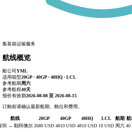
集装箱运输服务
航线概览
船公司
YML
适用箱型
20GP · 40GP · 40HQ · LCL
参考船期
周六
参考航程
40天
报价有效期
2026-08-08 至 2026-08-15
订舱前请确认最新船期、舱位和费用。
航线
20GP
40GP
40HQ
LCL
船期
航
深圳 → 勒阿佛尔
2680 USD
4810 USD
4810 USD
10 USD
周六
40