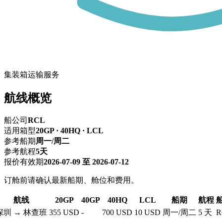
集装箱运输服务
航线概览
船公司
RCL
适用箱型
20GP · 40HQ · LCL
参考船期
周一/周二
参考航程
5天
报价有效期
2026-07-09 至 2026-07-12
订舱前请确认最新船期、舱位和费用。
航线
20GP
40GP
40HQ
LCL
船期
航程
深圳 → 林查班
355 USD
-
700 USD
10 USD
周一/周二
5 天
R