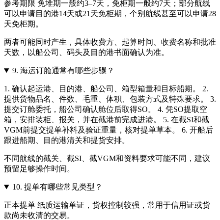
参考期限 免堆期一般约3–7天，免柜期一般约7天；部分航线
可以申请目的港14天或21天免柜期，个别航线甚至可以申请28
天免柜期。
两者可能同时产生，具体收费方、起算时间、收费名称和批准
天数，以船公司、码头及目的港书面确认为准。
9.
海运订舱通常有哪些步骤？
1. 确认起运港、目的港、船公司、箱型箱量和目标船期。 2.
提供货物品名、件数、毛重、体积、包装方式及特殊要求。 3.
提交订舱委托，船公司确认舱位后取得SO。 4. 凭SO提取空
箱，安排装柜、报关，并在截港前完成进港。 5. 在截SI和截
VGM前提交提单补料及验证重量，核对提单草本。 6. 开船后
跟进船期、目的港清关和提货安排。
不同航线的截关、截SI、截VGM和资料要求可能不同，建议
预留足够操作时间。
10.
提单有哪些常见类型？
正本提单 纸质运输单证，货权控制较强，常用于信用证或货
款尚未收清的交易。