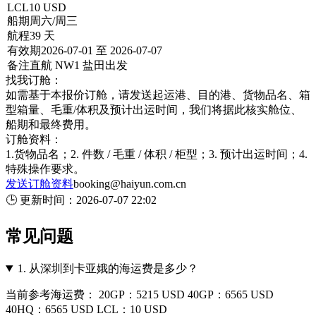
LCL
10 USD
船期
周六/周三
航程
39 天
有效期
2026-07-01 至 2026-07-07
备注
直航 NW1 盐田出发
找我订舱：
如需基于本报价订舱，请发送起运港、目的港、货物品名、箱
型箱量、毛重/体积及预计出运时间，我们将据此核实舱位、
船期和最终费用。
订舱资料：
1.货物品名；2. 件数 / 毛重 / 体积 / 柜型；3. 预计出运时间；4.
特殊操作要求。
发送订舱资料
booking@haiyun.com.cn
🕒
更新时间：
2026-07-07 22:02
常见问题
1.
从深圳到卡亚娥的海运费是多少？
当前参考海运费： 20GP：5215 USD 40GP：6565 USD
40HQ：6565 USD LCL：10 USD