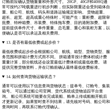
订舱前应确认货物重量和外形尺寸。 20GP、40GP和40HQ通
常可按约27吨载重进行初步判断，但实际限重还会受到箱体自
重、船公司、航线、码头和道路运输规定影响。 货物超重、
超长、超宽、超高或重心特殊时，可能产生：重柜费、超限审
批费、特种箱费、吊装费、特殊拖车费、目的港附加费。 请
提前提供单件尺寸、单件重量、总毛重、重心和装柜方案，以
便确认是否可以承运及相关费用。
13.
是否有最低收费或起步价？
最低收费或起步价会根据船公司、航线、箱型、货物类型、服
务范围和拼箱计费方式而不同。 拼箱通常按计费体积或计费
重量计算，部分航线还会设置最低计费体积或最低收费。 请
提供完整货物资料，并在订舱前确认最终最低收费标准。
14.
如何查询货物运输状态？
通常可以使用以下信息查询货物状态：提单号、订舱号、集装
箱号。 可以通过船公司官网、货代系统或货物追踪平台查
询。 船公司系统可能要在完成装船、舱单上传或船舶开航后
才更新记录。如果暂时查不到结果，请先核对号码、船公司和
查询时间，再联系订舱代理确认。