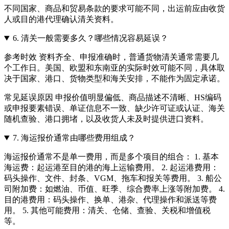
不同国家、商品和贸易条款的要求可能不同，出运前应由收货
人或目的港代理确认清关资料。
6.
清关一般需要多久？哪些情况容易延误？
参考时效 资料齐全、申报准确时，普通货物清关通常需要几
个工作日。美国、欧盟和东南亚的实际时效可能不同，具体取
决于国家、港口、货物类型和海关安排，不能作为固定承诺。
常见延误原因 申报价值明显偏低、商品描述不清晰、HS编码
或申报要素错误、单证信息不一致、缺少许可证或认证、海关
随机查验、港口拥堵，以及收货人未及时提供进口资料。
7.
海运报价通常由哪些费用组成？
海运报价通常不是单一费用，而是多个项目的组合： 1. 基本
海运费：起运港至目的港的海上运输费用。 2. 起运港费用：
码头操作、文件、封条、VGM、拖车和报关等费用。 3. 船公
司附加费：如燃油、币值、旺季、综合费率上涨等附加费。 4.
目的港费用：码头操作、换单、港杂、代理操作和派送等费
用。 5. 其他可能费用：清关、仓储、查验、关税和增值税
等。