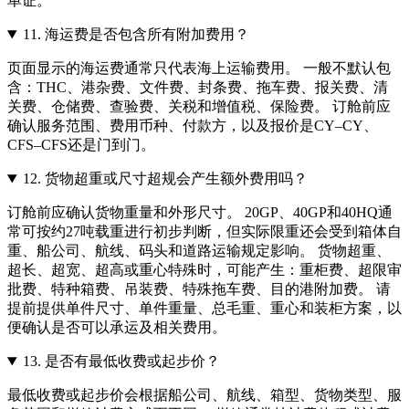
单证。
11.
海运费是否包含所有附加费用？
页面显示的海运费通常只代表海上运输费用。 一般不默认包
含：THC、港杂费、文件费、封条费、拖车费、报关费、清
关费、仓储费、查验费、关税和增值税、保险费。 订舱前应
确认服务范围、费用币种、付款方，以及报价是CY–CY、
CFS–CFS还是门到门。
12.
货物超重或尺寸超规会产生额外费用吗？
订舱前应确认货物重量和外形尺寸。 20GP、40GP和40HQ通
常可按约27吨载重进行初步判断，但实际限重还会受到箱体自
重、船公司、航线、码头和道路运输规定影响。 货物超重、
超长、超宽、超高或重心特殊时，可能产生：重柜费、超限审
批费、特种箱费、吊装费、特殊拖车费、目的港附加费。 请
提前提供单件尺寸、单件重量、总毛重、重心和装柜方案，以
便确认是否可以承运及相关费用。
13.
是否有最低收费或起步价？
最低收费或起步价会根据船公司、航线、箱型、货物类型、服