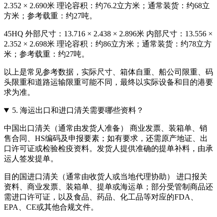
2.352 × 2.690米 理论容积：约76.2立方米；通常装货：约68立
方米；参考载重：约27吨。
45HQ 外部尺寸：13.716 × 2.438 × 2.896米 内部尺寸：13.556 ×
2.352 × 2.698米 理论容积：约86立方米；通常装货：约78立方
米；参考载重：约27吨。
以上是常见参考数据，实际尺寸、箱体自重、船公司限重、码
头限重和道路运输限重可能不同，最终以实际设备和目的港要
求为准。
5.
海运出口和进口清关需要哪些资料？
中国出口清关（通常由发货人准备） 商业发票、装箱单、销
售合同、HS编码及申报要素；如有要求，还需原产地证、出
口许可证或检验检疫资料。发货人提供准确的提单补料，由承
运人签发提单。
目的国进口清关（通常由收货人或当地代理协助） 进口报关
资料、商业发票、装箱单、提单或海运单；部分受管制商品还
需进口许可证，以及食品、药品、化工品等对应的FDA、
EPA、CE或其他合规文件。