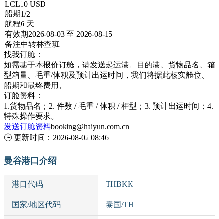
LCL
10 USD
船期
1/2
航程
6 天
有效期
2026-08-03 至 2026-08-15
备注
中转林查班
找我订舱：
如需基于本报价订舱，请发送起运港、目的港、货物品名、箱
型箱量、毛重/体积及预计出运时间，我们将据此核实舱位、
船期和最终费用。
订舱资料：
1.货物品名；2. 件数 / 毛重 / 体积 / 柜型；3. 预计出运时间；4.
特殊操作要求。
发送订舱资料
booking@haiyun.com.cn
🕒
更新时间：
2026-08-02 08:46
曼谷港口介绍
港口代码
THBKK
国家/地区代码
泰国/TH