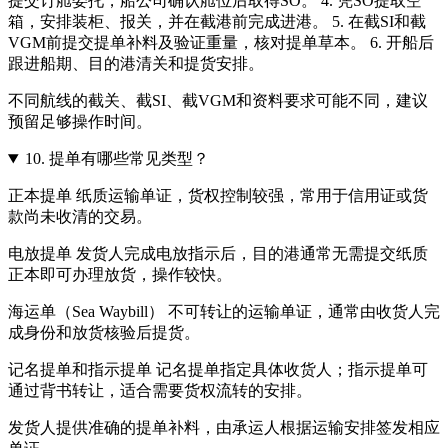
提交订舱委托，船公司确认舱位后取得SO。 4. 凭SO提取空
箱，安排装柜、报关，并在截港前完成进港。 5. 在截SI和截
VGM前提交提单补料及验证重量，核对提单草本。 6. 开船后
跟进船期、目的港清关和提货安排。
不同航线的截关、截SI、截VGM和资料要求可能不同，建议
预留足够操作时间。
10.
提单有哪些常见类型？
正本提单 纸质运输单证，货权控制较强，常用于信用证或货
款尚未收清的交易。
电放提单 发货人完成电放指示后，目的港通常无需提交纸质
正本即可办理放货，操作较快。
海运单（Sea Waybill） 不可转让的运输单证，通常由收货人完
成身份和放货核验后提货。
记名提单和指示提单 记名提单指定具体收货人；指示提单可
通过背书转让，适合需要货权流转的安排。
发货人提供准确的提单补料，由承运人根据运输安排签发相应