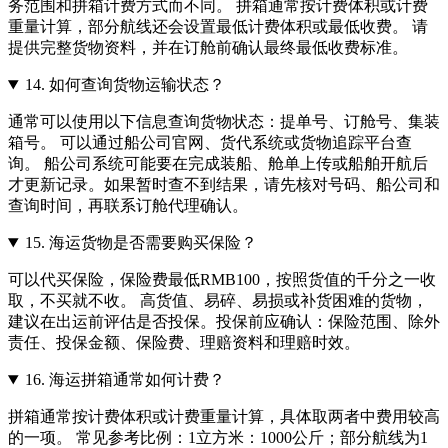
务范围和拼箱计费方式而不同。 拼箱通常按计费体积或计费
重量计算，部分航线还会设置最低计费体积或最低收费。 请
提供完整货物资料，并在订舱前确认最终最低收费标准。
14.
如何查询货物运输状态？
通常可以使用以下信息查询货物状态：提单号、订舱号、集装
箱号。 可以通过船公司官网、货代系统或货物追踪平台查
询。 船公司系统可能要在完成装船、舱单上传或船舶开航后
才更新记录。如果暂时查不到结果，请先核对号码、船公司和
查询时间，再联系订舱代理确认。
15.
海运货物是否需要购买保险？
可以代买保险，保险费最低RMB100，按照货值的千分之一收
取，不买就不收。 高货值、易碎、易损或补货困难的货物，
建议在出运前评估是否投保。投保前应确认：保险范围、除外
责任、投保金额、保险费、理赔资料和理赔时效。
16.
海运拼箱通常如何计费？
拼箱通常按计费体积或计费重量计算，具体取两者中费用较高
的一项。 常见参考比例：1立方米：1000公斤；部分航线为1