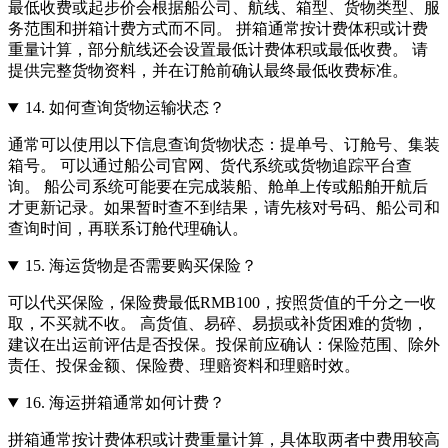
最低收费或起步价会根据船公司、航线、箱型、货物类型、服
务范围和拼箱计费方式而不同。 拼箱通常按计费体积或计费
重量计算，部分航线还会设置最低计费体积或最低收费。 请
提供完整货物资料，并在订舱前确认最终最低收费标准。
14.
如何查询货物运输状态？
通常可以使用以下信息查询货物状态：提单号、订舱号、集装
箱号。 可以通过船公司官网、货代系统或货物追踪平台查
询。 船公司系统可能要在完成装船、舱单上传或船舶开航后
才更新记录。如果暂时查不到结果，请先核对号码、船公司和
查询时间，再联系订舱代理确认。
15.
海运货物是否需要购买保险？
可以代买保险，保险费最低RMB100，按照货值的千分之一收
取，不买就不收。 高货值、易碎、易损或补货困难的货物，
建议在出运前评估是否投保。投保前应确认：保险范围、除外
责任、投保金额、保险费、理赔资料和理赔时效。
16.
海运拼箱通常如何计费？
拼箱通常按计费体积或计费重量计算，具体取两者中费用较高