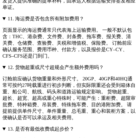
发货人提供准确的提单补料，由承运人根据运输安排签发相应
单证。
11.
海运费是否包含所有附加费用？
页面显示的海运费通常只代表海上运输费用。 一般不默认包
含：THC、港杂费、文件费、封条费、拖车费、报关费、清
关费、仓储费、查验费、关税和增值税、保险费。 订舱前应
确认服务范围、费用币种、付款方，以及报价是CY–CY、
CFS–CFS还是门到门。
12.
货物超重或尺寸超规会产生额外费用吗？
订舱前应确认货物重量和外形尺寸。 20GP、40GP和40HQ通
常可按约27吨载重进行初步判断，但实际限重还会受到箱体自
重、船公司、航线、码头和道路运输规定影响。 货物超重、
超长、超宽、超高或重心特殊时，可能产生：重柜费、超限审
批费、特种箱费、吊装费、特殊拖车费、目的港附加费。 请
提前提供单件尺寸、单件重量、总毛重、重心和装柜方案，以
便确认是否可以承运及相关费用。
13.
是否有最低收费或起步价？