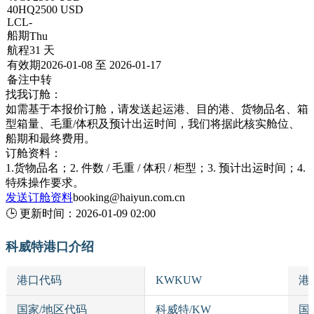
40HQ
2500 USD
LCL
-
船期
Thu
航程
31 天
有效期
2026-01-08 至 2026-01-17
备注
中转
找我订舱：
如需基于本报价订舱，请发送起运港、目的港、货物品名、箱
型箱量、毛重/体积及预计出运时间，我们将据此核实舱位、
船期和最终费用。
订舱资料：
1.货物品名；2. 件数 / 毛重 / 体积 / 柜型；3. 预计出运时间；4.
特殊操作要求。
发送订舱资料
booking@haiyun.com.cn
🕒
更新时间：
2026-01-09 02:00
科威特港口介绍
港口代码
KWKUW
港
国家/地区代码
科威特/KW
国