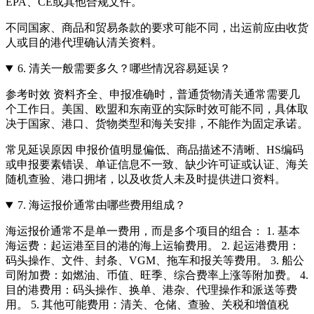
EPA、CE或其他合规文件。
不同国家、商品和贸易条款的要求可能不同，出运前应由收货
人或目的港代理确认清关资料。
6.
清关一般需要多久？哪些情况容易延误？
参考时效 资料齐全、申报准确时，普通货物清关通常需要几
个工作日。美国、欧盟和东南亚的实际时效可能不同，具体取
决于国家、港口、货物类型和海关安排，不能作为固定承诺。
常见延误原因 申报价值明显偏低、商品描述不清晰、HS编码
或申报要素错误、单证信息不一致、缺少许可证或认证、海关
随机查验、港口拥堵，以及收货人未及时提供进口资料。
7.
海运报价通常由哪些费用组成？
海运报价通常不是单一费用，而是多个项目的组合： 1. 基本
海运费：起运港至目的港的海上运输费用。 2. 起运港费用：
码头操作、文件、封条、VGM、拖车和报关等费用。 3. 船公
司附加费：如燃油、币值、旺季、综合费率上涨等附加费。 4.
目的港费用：码头操作、换单、港杂、代理操作和派送等费
用。 5. 其他可能费用：清关、仓储、查验、关税和增值税