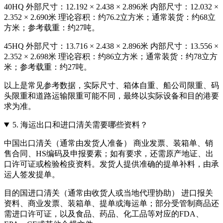
40HQ 外部尺寸：12.192 × 2.438 × 2.896米 内部尺寸：12.032 ×
2.352 × 2.690米 理论容积：约76.2立方米；通常装货：约68立
方米；参考载重：约27吨。
45HQ 外部尺寸：13.716 × 2.438 × 2.896米 内部尺寸：13.556 ×
2.352 × 2.698米 理论容积：约86立方米；通常装货：约78立方
米；参考载重：约27吨。
以上是常见参考数据，实际尺寸、箱体自重、船公司限重、码
头限重和道路运输限重可能不同，最终以实际设备和目的港要
求为准。
5.
海运出口和进口清关需要哪些资料？
中国出口清关（通常由发货人准备） 商业发票、装箱单、销
售合同、HS编码及申报要素；如有要求，还需原产地证、出
口许可证或检验检疫资料。发货人提供准确的提单补料，由承
运人签发提单。
目的国进口清关（通常由收货人或当地代理协助） 进口报关
资料、商业发票、装箱单、提单或海运单；部分受管制商品还
需进口许可证，以及食品、药品、化工品等对应的FDA、