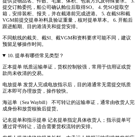
提供货物品名、件数、毛重、体积、包装方式及特殊要求。 3.
提交订舱委托，船公司确认舱位后取得SO。 4. 凭SO提取空
箱，安排装柜、报关，并在截港前完成进港。 5. 在截SI和截
VGM前提交提单补料及验证重量，核对提单草本。 6. 开船后
跟进船期、目的港清关和提货安排。
不同航线的截关、截SI、截VGM和资料要求可能不同，建议
预留足够操作时间。
10.
提单有哪些常见类型？
正本提单 纸质运输单证，货权控制较强，常用于信用证或货
款尚未收清的交易。
电放提单 发货人完成电放指示后，目的港通常无需提交纸质
正本即可办理放货，操作较快。
海运单（Sea Waybill） 不可转让的运输单证，通常由收货人完
成身份和放货核验后提货。
记名提单和指示提单 记名提单指定具体收货人；指示提单可
通过背书转让，适合需要货权流转的安排。