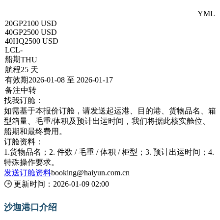
上海 → SHARJAH沙迦(PORT KHALID哈利德港)-UAE
YML
20GP
2100 USD
40GP
2500 USD
40HQ
2500 USD
LCL
-
船期
THU
航程
25 天
有效期
2026-01-08 至 2026-01-17
备注
中转
找我订舱：
如需基于本报价订舱，请发送起运港、目的港、货物品名、箱
型箱量、毛重/体积及预计出运时间，我们将据此核实舱位、
船期和最终费用。
订舱资料：
1.货物品名；2. 件数 / 毛重 / 体积 / 柜型；3. 预计出运时间；4.
特殊操作要求。
发送订舱资料
booking@haiyun.com.cn
🕒
更新时间：
2026-01-09 02:00
沙迦港口介绍