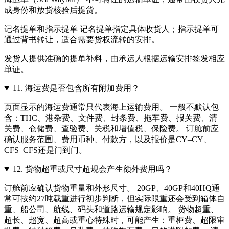
成身份和放货核验后提货。
记名提单和指示提单 记名提单指定具体收货人；指示提单可
通过背书转让，适合需要货权流转的安排。
发货人提供准确的提单补料，由承运人根据运输安排签发相应
单证。
11.
海运费是否包含所有附加费用？
页面显示的海运费通常只代表海上运输费用。 一般不默认包
含：THC、港杂费、文件费、封条费、拖车费、报关费、清
关费、仓储费、查验费、关税和增值税、保险费。 订舱前应
确认服务范围、费用币种、付款方，以及报价是CY–CY、
CFS–CFS还是门到门。
12.
货物超重或尺寸超规会产生额外费用吗？
订舱前应确认货物重量和外形尺寸。 20GP、40GP和40HQ通
常可按约27吨载重进行初步判断，但实际限重还会受到箱体自
重、船公司、航线、码头和道路运输规定影响。 货物超重、
超长、超宽、超高或重心特殊时，可能产生：重柜费、超限审