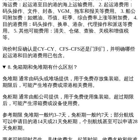
海运费：起运港至目的港的海上运输费用。 2. 起运港费用：
码头操作、文件、封条、VGM、拖车和报关等费用。 3. 船公
司附加费：如燃油、币值、旺季、综合费率上涨等附加费。 4.
目的港费用：码头操作、换单、港杂、代理操作和派送等费
用。 5. 其他可能费用：清关、仓储、查验、关税和增值税
等。
询价时应确认是CY–CY、CFS–CFS还是门到门，并明确哪些
起运港和目的港费用已包含。
8.
免箱期和免堆期有什么区别？
免堆期 通常由码头或堆场提供，用于免费存放集装箱。超过
期限后，可能产生堆存费或滞港相关费用。
免柜期 通常由船公司提供，用于免费使用集装箱。超过期限
后，可能产生滞箱费或设备使用费。
参考期限 免堆期一般约3–7天，免柜期一般约7天；部分航线
可以申请目的港14天或21天免柜期，个别航线甚至可以申请28
天免柜期。
两者可能同时产生，具体收费方、起算时间、收费名称和批准