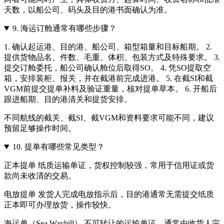
天数，以船公司、码头及目的港书面确认为准。
9.
海运订舱通常有哪些步骤？
1. 确认起运港、目的港、船公司、箱型箱量和目标船期。 2.
提供货物品名、件数、毛重、体积、包装方式及特殊要求。 3.
提交订舱委托，船公司确认舱位后取得SO。 4. 凭SO提取空
箱，安排装柜、报关，并在截港前完成进港。 5. 在截SI和截
VGM前提交提单补料及验证重量，核对提单草本。 6. 开船后
跟进船期、目的港清关和提货安排。
不同航线的截关、截SI、截VGM和资料要求可能不同，建议
预留足够操作时间。
10.
提单有哪些常见类型？
正本提单 纸质运输单证，货权控制较强，常用于信用证或货
款尚未收清的交易。
电放提单 发货人完成电放指示后，目的港通常无需提交纸质
正本即可办理放货，操作较快。
海运单（Sea Waybill） 不可转让的运输单证，通常由收货人完