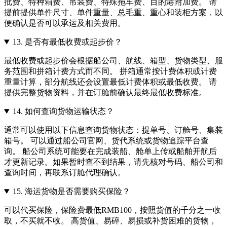
批费、特种箱费、吊装费、特殊拖车费、目的港附加费。 请
提前提供单件尺寸、单件重量、总毛重、重心和装柜方案，以
便确认是否可以承运及相关费用。
13.
是否有最低收费或起步价？
最低收费或起步价会根据船公司、航线、箱型、货物类型、服
务范围和拼箱计费方式而不同。 拼箱通常按计费体积或计费
重量计算，部分航线还会设置最低计费体积或最低收费。 请
提供完整货物资料，并在订舱前确认最终最低收费标准。
14.
如何查询货物运输状态？
通常可以使用以下信息查询货物状态：提单号、订舱号、集装
箱号。 可以通过船公司官网、货代系统或货物追踪平台查
询。 船公司系统可能要在完成装船、舱单上传或船舶开航后
才更新记录。如果暂时查不到结果，请先核对号码、船公司和
查询时间，再联系订舱代理确认。
15.
海运货物是否需要购买保险？
可以代买保险，保险费最低RMB100，按照货值的千分之一收
取，不买就不收。 高货值、易碎、易损或补货困难的货物，