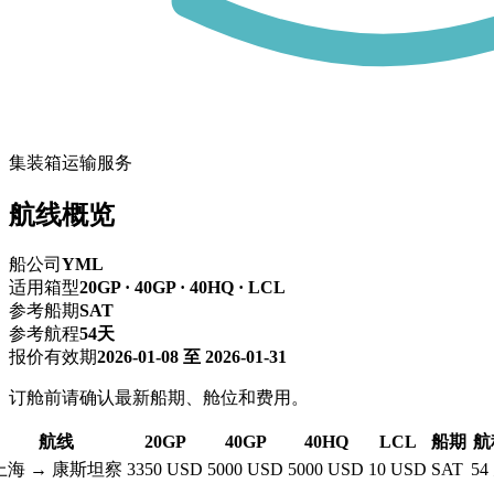
集装箱运输服务
航线概览
船公司
YML
适用箱型
20GP · 40GP · 40HQ · LCL
参考船期
SAT
参考航程
54天
报价有效期
2026-01-08 至 2026-01-31
订舱前请确认最新船期、舱位和费用。
航线
20GP
40GP
40HQ
LCL
船期
航
上海 → 康斯坦察
3350 USD
5000 USD
5000 USD
10 USD
SAT
54